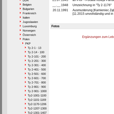
21.07.1945
an PKP - Polskie Koleje Pań
DDR
Belgien
__.__.1948
Umzeichnung in "Ty 2-1176"
Bulgarien
20.11.1991
Ausmusterung [Kamieniec Ząb
Frankreich
[11.2015 unvollständig und in
Italien
Jugoslawien
Fotos
Luxemburg
Norwegen
Österreich
Ergänzungen zum Leb
Polen
PKP
Ty 2-1 - 13
Ty 2-14 - 100
Ty 2-101 - 200
Ty 2-201 - 300
Ty 2-301 - 400
Ty 2-401 - 500
Ty 2-501 - 600
Ty 2-601 - 700
Ty 2-701 - 800
Ty 2-801 - 900
Ty 2-901- 1000
Ty2-1001-1100
Ty2-1101-1169
Ty2-1170-1206
Ty2-1207-1300
Ty2-1301-1407