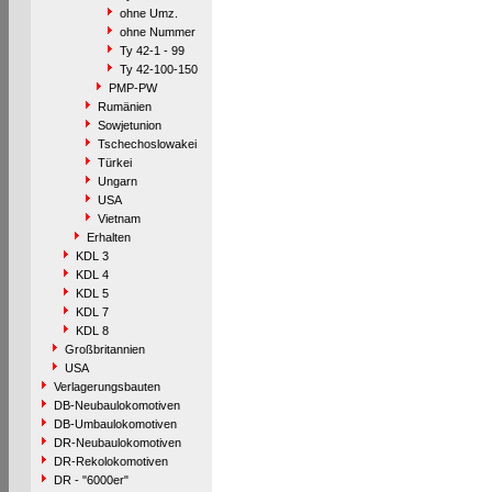
ohne Umz.
ohne Nummer
Ty 42-1 - 99
Ty 42-100-150
PMP-PW
Rumänien
Sowjetunion
Tschechoslowakei
Türkei
Ungarn
USA
Vietnam
Erhalten
KDL 3
KDL 4
KDL 5
KDL 7
KDL 8
Großbritannien
USA
Verlagerungsbauten
DB-Neubaulokomotiven
DB-Umbaulokomotiven
DR-Neubaulokomotiven
DR-Rekolokomotiven
DR - "6000er"