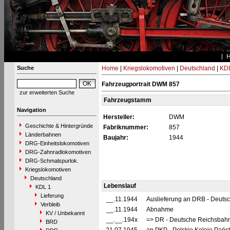
Suche
Home
|
Kriegslokomotiven
|
Deutschland
|
KDL
Fahrzeugportrait DWM 857
zur erweiterten Suche
Fahrzeugstamm
Navigation
Hersteller:
DWM
Geschichte & Hintergründe
Fabriknummer:
857
Länderbahnen
Baujahr:
1944
DRG-Einheitslokomotiven
DRG-Zahnradlokomotiven
DRG-Schmalspurlok.
Kriegslokomotiven
Deutschland
Lebenslauf
KDL 1
Lieferung
__.11.1944
Auslieferung an DRB - Deuts
Verbleib
__.11.1944
Abnahme
KV / Unbekannt
__.__.194x
=> DR - Deutsche Reichsbahn
BRD