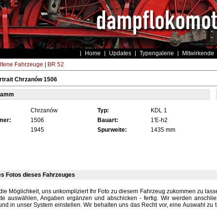
Home
Updates
Typengalerie
Mitwirkende
ltene Fahrzeuge
|
BR 52
trait Chrzanów 1506
tamm
Chrzanów
Typ:
KDL 1
mer:
1506
Bauart:
1'E-h2
1945
Spurweite:
1435 mm
es Fotos dieses Fahrzeuges
die Möglichkeit, uns unkompliziert Ihr Foto zu diesem Fahrzeug zukommen zu lassen
tte auswählen, Angaben ergänzen und abschicken - fertig. Wir werden anschli
und in unser System einstellen. Wir behalten uns das Recht vor, eine Auswahl zu t