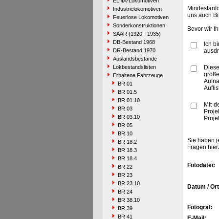
ELNA-Lokomotiven
Mindestanfo
Industrielokomotiven
uns auch Bi
Feuerlose Lokomotiven
Sonderkonstruktionen
Bevor wir I
SAAR (1920 - 1935)
DB-Bestand 1968
Ich b
DR-Bestand 1970
ausdr
Auslandsbestände
Lokbestandslisten
Diese
größe
Erhaltene Fahrzeuge
Aufn
BR 01
Aufli
BR 01.5
BR 01.10
Mit d
BR 03
Proje
BR 03.10
Proje
BR 05
BR 10
Sie haben j
BR 18.2
Fragen hier
BR 18.3
BR 18.4
Fotodatei:
BR 22
BR 23
BR 23.10
Datum / Ort
BR 24
BR 38.10
Fotograf:
BR 39
BR 41
E-Mail: