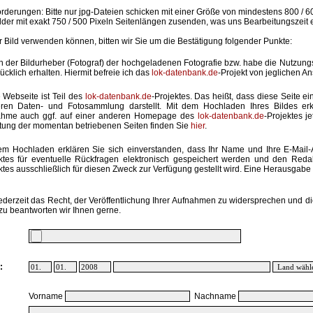
rderungen: Bitte nur jpg-Dateien schicken mit einer Größe von mindestens 800 / 6
lder mit exakt 750 / 500 Pixeln Seitenlängen zusenden, was uns Bearbeitungszeit 
hr Bild verwenden können, bitten wir Sie um die Bestätigung folgender Punkte:
in der Bildurheber (Fotograf) der hochgeladenen Fotografie bzw. habe die Nutzun
ücklich erhalten. Hiermit befreie ich das
lok-datenbank.de
-Projekt von jeglichen A
 Webseite ist Teil des
lok-datenbank.de
-Projektes. Das heißt, dass diese Seite ei
ren Daten- und Fotosammlung darstellt. Mit dem Hochladen Ihres Bildes erk
ahme auch ggf. auf einer anderen Homepage des
lok-datenbank.de
-Projektes j
stung der momentan betriebenen Seiten finden Sie
hier
.
em Hochladen erklären Sie sich einverstanden, dass Ihr Name und Ihre E-Mail
ktes für eventuelle Rückfragen elektronisch gespeichert werden und den Red
ktes ausschließlich für diesen Zweck zur Verfügung gestellt wird. Eine Herausgabe an
ederzeit das Recht, der Veröffentlichung Ihrer Aufnahmen zu widersprechen und di
zu beantworten wir Ihnen gerne.
:
Vorname
Nachname