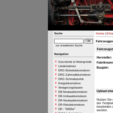
Suche
Home
|
Erha
Fahrzeugpor
zur erweiterten Suche
Fahrzeugs
Navigation
Hersteller:
Geschichte & Hintergründe
Fabriknum
Länderbahnen
Baujahr:
DRG-Einheitslokomotiven
DRG-Zahnradlokomotiven
DRG-Schmalspurlok.
Kriegslokomotiven
Verlagerungsbauten
Upload ein
DB-Neubaulokomotiven
DB-Umbaulokomotiven
Nutzen Sie 
DR-Neubaulokomotiven
der Festpla
DR-Rekolokomotiven
bearbeiten 
DR - "6000er"
werden.