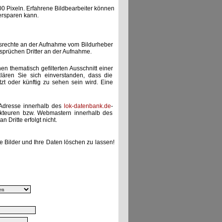
00 Pixeln. Erfahrene Bildbearbeiter können
ersparen kann.
gsrechte an der Aufnahme vom Bildurheber
nsprüchen Dritter an der Aufnahme.
nen thematisch gefilterten Ausschnitt einer
lären Sie sich einverstanden, dass die
etzt oder künftig zu sehen sein wird. Eine
-Adresse innerhalb des
lok-datenbank.de
-
akteuren bzw. Webmastern innerhalb des
 Dritte erfolgt nicht.
e Bilder und Ihre Daten löschen zu lassen!