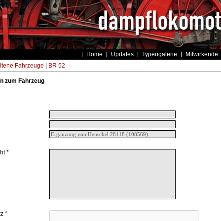
Home
Updates
Typengalerie
Mitwirkende
ltene Fahrzeuge
|
BR 52
n zum Fahrzeug
ht *
z *