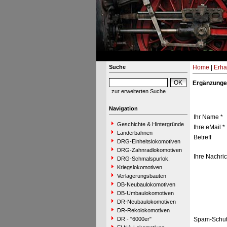
Suche
Home
|
Erha
Ergänzunge
zur erweiterten Suche
Navigation
Ihr Name *
Geschichte & Hintergründe
Ihre eMail *
Länderbahnen
Betreff
DRG-Einheitslokomotiven
DRG-Zahnradlokomotiven
Ihre Nachric
DRG-Schmalspurlok.
Kriegslokomotiven
Verlagerungsbauten
DB-Neubaulokomotiven
DB-Umbaulokomotiven
DR-Neubaulokomotiven
DR-Rekolokomotiven
DR - "6000er"
Spam-Schut