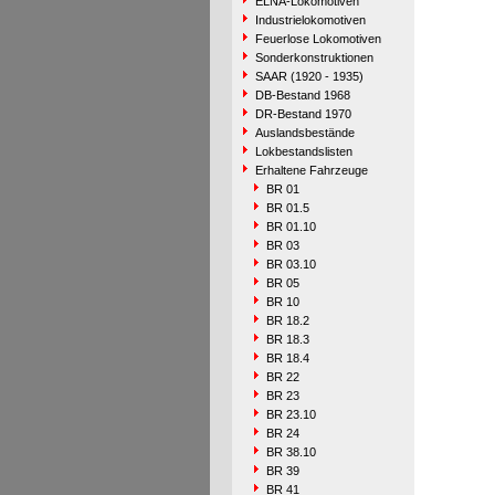
ELNA-Lokomotiven
Industrielokomotiven
Feuerlose Lokomotiven
Sonderkonstruktionen
SAAR (1920 - 1935)
DB-Bestand 1968
DR-Bestand 1970
Auslandsbestände
Lokbestandslisten
Erhaltene Fahrzeuge
BR 01
BR 01.5
BR 01.10
BR 03
BR 03.10
BR 05
BR 10
BR 18.2
BR 18.3
BR 18.4
BR 22
BR 23
BR 23.10
BR 24
BR 38.10
BR 39
BR 41