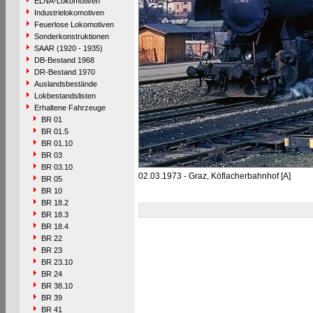
ELNA-Lokomotiven
Industrielokomotiven
Feuerlose Lokomotiven
Sonderkonstruktionen
SAAR (1920 - 1935)
DB-Bestand 1968
DR-Bestand 1970
Auslandsbestände
Lokbestandslisten
Erhaltene Fahrzeuge
BR 01
BR 01.5
BR 01.10
BR 03
BR 03.10
02.03.1973 - Graz, Köflacherbahnhof [A]
BR 05
BR 10
BR 18.2
BR 18.3
BR 18.4
BR 22
BR 23
BR 23.10
BR 24
BR 38.10
BR 39
BR 41