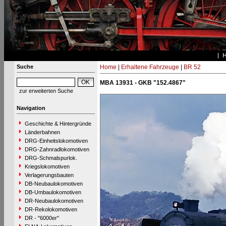
Suche
Home
|
Erhaltene Fahrzeuge
|
BR 52
MBA 13931 - GKB "152.4867"
zur erweiterten Suche
Navigation
Geschichte & Hintergründe
Länderbahnen
DRG-Einheitslokomotiven
DRG-Zahnradlokomotiven
DRG-Schmalspurlok.
Kriegslokomotiven
Verlagerungsbauten
DB-Neubaulokomotiven
DB-Umbaulokomotiven
DR-Neubaulokomotiven
DR-Rekolokomotiven
DR - "6000er"