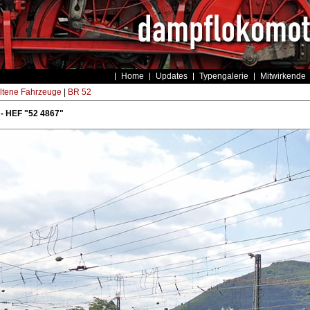
Home
Updates
Typengalerie
Mitwirkende
ltene Fahrzeuge
|
BR 52
- HEF "52 4867"