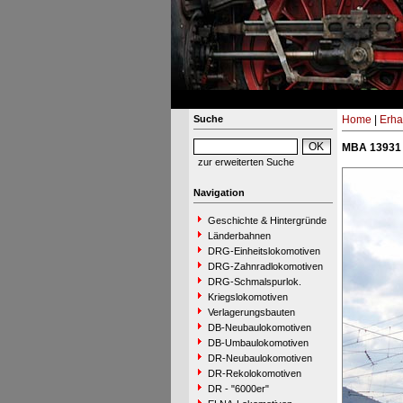
Suche
Home
|
Erha
MBA 13931 
zur erweiterten Suche
Navigation
Geschichte & Hintergründe
Länderbahnen
DRG-Einheitslokomotiven
DRG-Zahnradlokomotiven
DRG-Schmalspurlok.
Kriegslokomotiven
Verlagerungsbauten
DB-Neubaulokomotiven
DB-Umbaulokomotiven
DR-Neubaulokomotiven
DR-Rekolokomotiven
DR - "6000er"