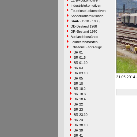
ELNA-Lokomotiven
Industrielokomotiven
Feuerlose Lokomotiven
Sonderkonstruktionen
SAAR (1920 - 1935)
DB-Bestand 1968
DR-Bestand 1970
Auslandsbestände
Lokbestandslisten
Erhaltene Fahrzeuge
BR 01
BR 01.5
BR 01.10
BR 03
BR 03.10
31.05.2014 -
BR 05
BR 10
BR 18.2
BR 18.3
BR 18.4
BR 22
BR 23
BR 23.10
BR 24
BR 38.10
BR 39
BR 41