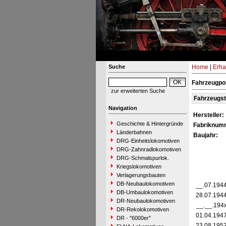
Suche
Home
|
Erha
Fahrzeugpor
zur erweiterten Suche
Fahrzeugs
Navigation
Hersteller:
Geschichte & Hintergründe
Fabriknum
Länderbahnen
Baujahr:
DRG-Einheitslokomotiven
DRG-Zahnradlokomotiven
DRG-Schmalspurlok.
Kriegslokomotiven
Verlagerungsbauten
DB-Neubaulokomotiven
__.07.194
DB-Umbaulokomotiven
28.07.194
DR-Neubaulokomotiven
__.__.194
DR-Rekolokomotiven
01.04.194
DR - "6000er"
23.08.195