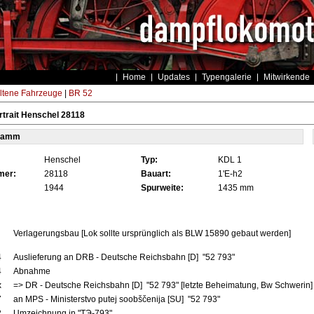
Home
Updates
Typengalerie
Mitwirkende
ltene Fahrzeuge
|
BR 52
trait Henschel 28118
tamm
Henschel
Typ:
KDL 1
mer:
28118
Bauart:
1'E-h2
1944
Spurweite:
1435 mm
Verlagerungsbau [Lok sollte ursprünglich als BLW 15890 gebaut werden]
4
Auslieferung an DRB - Deutsche Reichsbahn [D] "52 793"
4
Abnahme
x
=> DR - Deutsche Reichsbahn [D] "52 793" [letzte Beheimatung, Bw Schwerin]
7
an MPS - Ministerstvo putej soobščenija [SU] "52 793"
2
Umzeichnung in "TЭ-793"