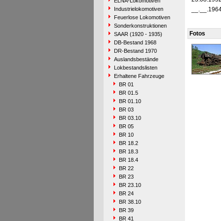
ELNA-Lokomotiven
Industrielokomotiven
__.__.196
Feuerlose Lokomotiven
Sonderkonstruktionen
Fotos
SAAR (1920 - 1935)
DB-Bestand 1968
DR-Bestand 1970
Auslandsbestände
Lokbestandslisten
Erhaltene Fahrzeuge
BR 01
BR 01.5
BR 01.10
BR 03
BR 03.10
BR 05
BR 10
BR 18.2
BR 18.3
BR 18.4
BR 22
BR 23
BR 23.10
BR 24
BR 38.10
BR 39
BR 41