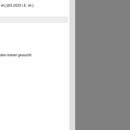
h.] [03.2020 i.E. vh.]
den immer gesucht!