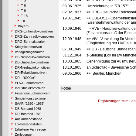
31.08.1924
=> DRG - Deutsche Reichsbah
T 3
T 6
03.06.1925
Umzeichnung in "78 157"
T 9
02.02.1937
=> DRB - Deutsche Reichsbah
T 18
19.07.1945
=> OBL-USZ - Oberbetriebslei
Tn
[Eisenbahnverwaltung der ame
Bayern
10.09.1946
=> HVE - Hauptverwaltung de
DRG-Einheitslokomotiven
[Zusammenschluß der Eisenba
DRG-Zahnradlokomotiven
12.09.1948
=> VfV - Verwaltung für Verke
DRG-Schmalspurlok.
[Eingliederung der HVE als Ha
Kriegslokomotiven
07.09.1949
=> DB - Deutsche Bundesbahn
Verlagerungsbauten
31.12.1964
z-Stellung [Lok im Bw Münche
DB-Neubaulokomotiven
10.03.1965
Genehmigung zur Ausmusterun
DB-Umbaulokomotiven
13.10.1965
an Schrottag - Bayerische Sc
DR-Neubaulokomotiven
DR-Rekolokomotiven
09.05.1966
++ [Beutler, München]
DR - "6000er"
ELNA-Lokomotiven
Industrielokomotiven
Fotos
Feuerlose Lokomotiven
Sonderkonstruktionen
Ergänzungen zum Leb
SAAR (1920 - 1935)
DB-Bestand 1968
DR-Bestand 1970
Auslandsbestände
Lokbestandslisten
Erhaltene Fahrzeuge
Zerlegungen