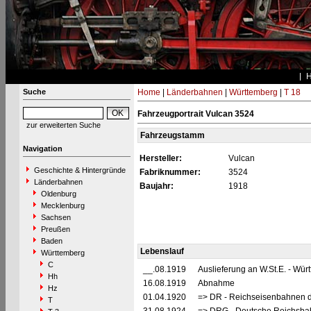
Suche
Home
|
Länderbahnen
|
Württemberg
|
T 18
Fahrzeugportrait Vulcan 3524
zur erweiterten Suche
Fahrzeugstamm
Navigation
Hersteller:
Vulcan
Geschichte & Hintergründe
Fabriknummer:
3524
Länderbahnen
Baujahr:
1918
Oldenburg
Mecklenburg
Sachsen
Preußen
Baden
Lebenslauf
Württemberg
C
__.08.1919
Auslieferung an W.St.E. - Wü
Hh
16.08.1919
Abnahme
Hz
01.04.1920
=> DR - Reichseisenbahnen d
T