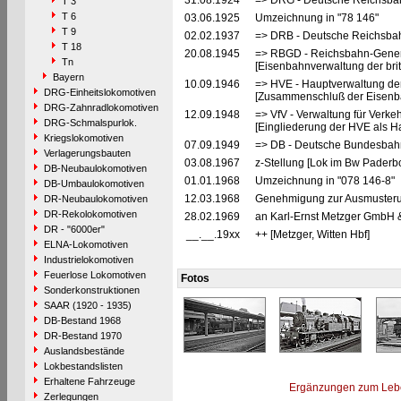
31.08.1924
=> DRG - Deutsche Reichsbah
T 3
T 6
03.06.1925
Umzeichnung in "78 146"
T 9
02.02.1937
=> DRB - Deutsche Reichsbah
T 18
20.08.1945
=> RBGD - Reichsbahn-General
Tn
[Eisenbahnverwaltung der brit
Bayern
10.09.1946
=> HVE - Hauptverwaltung de
DRG-Einheitslokomotiven
[Zusammenschluß der Eisenba
DRG-Zahnradlokomotiven
12.09.1948
=> VfV - Verwaltung für Verke
DRG-Schmalspurlok.
[Eingliederung der HVE als Ha
Kriegslokomotiven
07.09.1949
=> DB - Deutsche Bundesbahn
Verlagerungsbauten
03.08.1967
z-Stellung [Lok im Bw Paderbo
DB-Neubaulokomotiven
01.01.1968
Umzeichnung in "078 146-8"
DB-Umbaulokomotiven
12.03.1968
Genehmigung zur Ausmusterun
DR-Neubaulokomotiven
DR-Rekolokomotiven
28.02.1969
an Karl-Ernst Metzger GmbH &
DR - "6000er"
__.__.19xx
++ [Metzger, Witten Hbf]
ELNA-Lokomotiven
Industrielokomotiven
Feuerlose Lokomotiven
Fotos
Sonderkonstruktionen
SAAR (1920 - 1935)
DB-Bestand 1968
DR-Bestand 1970
Auslandsbestände
Lokbestandslisten
Erhaltene Fahrzeuge
Ergänzungen zum Leb
Zerlegungen