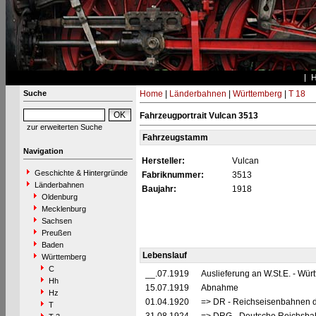
Suche
Home
|
Länderbahnen
|
Württemberg
|
T 18
Fahrzeugportrait Vulcan 3513
zur erweiterten Suche
Fahrzeugstamm
Navigation
Hersteller:
Vulcan
Geschichte & Hintergründe
Fabriknummer:
3513
Länderbahnen
Baujahr:
1918
Oldenburg
Mecklenburg
Sachsen
Preußen
Baden
Lebenslauf
Württemberg
C
__.07.1919
Auslieferung an W.St.E. - Wü
Hh
15.07.1919
Abnahme
Hz
01.04.1920
=> DR - Reichseisenbahnen d
T