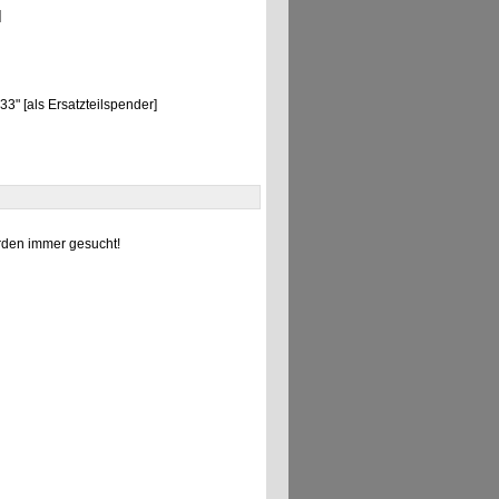
]
3" [als Ersatzteilspender]
den immer gesucht!