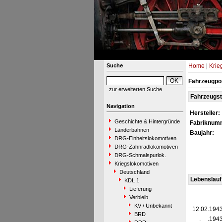
Suche
Home
|
Krie
Fahrzeugpo
zur erweiterten Suche
Fahrzeugs
Navigation
Hersteller:
Geschichte & Hintergründe
Fabriknum
Länderbahnen
Baujahr:
DRG-Einheitslokomotiven
DRG-Zahnradlokomotiven
DRG-Schmalspurlok.
Kriegslokomotiven
Deutschland
Lebenslauf
KDL 1
Lieferung
Verbleib
KV / Unbekannt
12.02.194
BRD
__.__.194