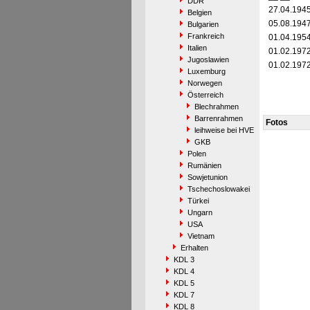
DDR
27.04.194
Belgien
05.08.194
Bulgarien
Frankreich
01.04.195
Italien
01.02.197
Jugoslawien
01.02.197
Luxemburg
Norwegen
Österreich
Blechrahmen
Barrenrahmen
Fotos
leihweise bei HVE
GKB
Polen
Rumänien
Sowjetunion
Tschechoslowakei
Türkei
Ungarn
USA
Vietnam
Erhalten
KDL 3
KDL 4
KDL 5
KDL 7
KDL 8