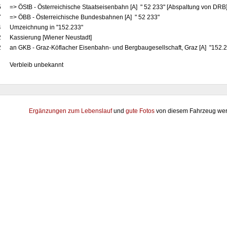
5
=> ÖStB - Österreichische Staatseisenbahn [A] " 52 233" [Abspaltung von DRB
7
=> ÖBB - Österreichische Bundesbahnen [A] " 52 233"
4
Umzeichnung in "152.233"
2
Kassierung [Wiener Neustadt]
2
an GKB - Graz-Köflacher Eisenbahn- und Bergbaugesellschaft, Graz [A] "152.23
Verbleib unbekannt
Ergänzungen zum Lebenslauf
und
gute Fotos
von diesem Fahrzeug wer