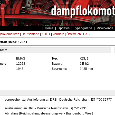
Home
Updates
Typengalerie
Mitwirkende
gslokomotiven
|
Deutschland
|
KDL 1
|
Verbleib
|
Österreich
|
GKB
rtrait BMAG 12023
tamm
BMAG
Typ:
KDL 1
mer:
12023
Bauart:
1'E-h2
1943
Spurweite:
1435 mm
vorgesehen zur Auslieferung an DRB - Deutsche Reichsbahn [D] "(50 3277)"
3
Auslieferung an DRB - Deutsche Reichsbahn [D] "52 233"
3
Abnahme [Reichsbahnausbesserungswerk Brandenburg West]