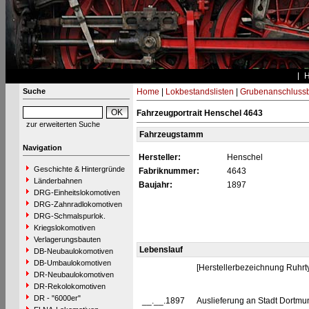
Suche
Home
|
Lokbestandslisten
|
Grubenanschluss
Fahrzeugportrait Henschel 4643
zur erweiterten Suche
Fahrzeugstamm
Navigation
Hersteller:
Henschel
Geschichte & Hintergründe
Fabriknummer:
4643
Länderbahnen
Baujahr:
1897
DRG-Einheitslokomotiven
DRG-Zahnradlokomotiven
DRG-Schmalspurlok.
Kriegslokomotiven
Verlagerungsbauten
Lebenslauf
DB-Neubaulokomotiven
DB-Umbaulokomotiven
[Herstellerbezeichnung Ruhrt
DR-Neubaulokomotiven
DR-Rekolokomotiven
DR - "6000er"
__.__.1897
Auslieferung an Stadt Dortmu