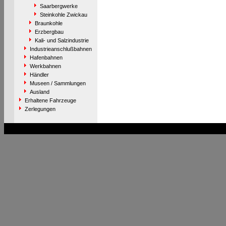
Saarbergwerke
Steinkohle Zwickau
Braunkohle
Erzbergbau
Kali- und Salzindustrie
Industrieanschlußbahnen
Hafenbahnen
Werkbahnen
Händler
Museen / Sammlungen
Ausland
Erhaltene Fahrzeuge
Zerlegungen