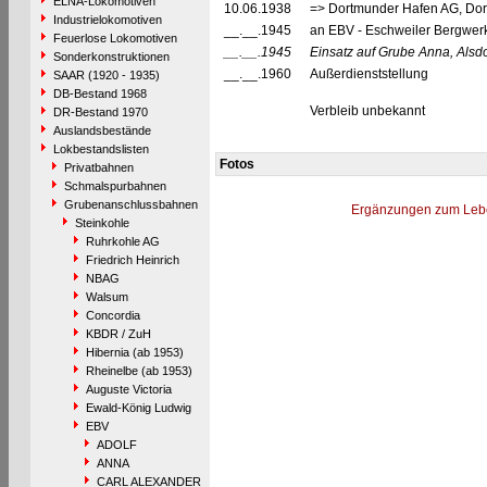
ELNA-Lokomotiven
10.06.1938
=> Dortmunder Hafen AG, Dort
Industrielokomotiven
__.__.1945
an EBV - Eschweiler Bergwerk
Feuerlose Lokomotiven
__.__.1945
Einsatz auf Grube Anna, Alsdo
Sonderkonstruktionen
__.__.1960
Außerdienststellung
SAAR (1920 - 1935)
DB-Bestand 1968
Verbleib unbekannt
DR-Bestand 1970
Auslandsbestände
Lokbestandslisten
Fotos
Privatbahnen
Schmalspurbahnen
Grubenanschlussbahnen
Ergänzungen zum Leb
Steinkohle
Ruhrkohle AG
Friedrich Heinrich
NBAG
Walsum
Concordia
KBDR / ZuH
Hibernia (ab 1953)
Rheinelbe (ab 1953)
Auguste Victoria
Ewald-König Ludwig
EBV
ADOLF
ANNA
CARL ALEXANDER