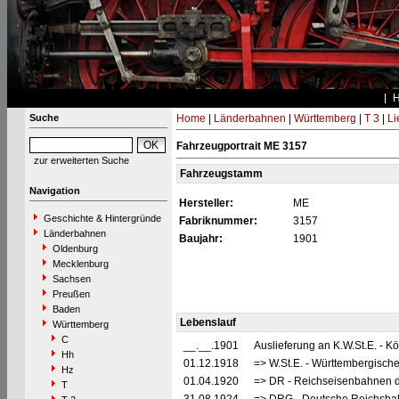
Suche
Home
|
Länderbahnen
|
Württemberg
|
T 3
|
Li
Fahrzeugportrait ME 3157
zur erweiterten Suche
Fahrzeugstamm
Navigation
Hersteller:
ME
Geschichte & Hintergründe
Fabriknummer:
3157
Länderbahnen
Baujahr:
1901
Oldenburg
Mecklenburg
Sachsen
Preußen
Baden
Lebenslauf
Württemberg
C
__.__.1901
Auslieferung an K.W.St.E. - 
Hh
01.12.1918
=> W.St.E. - Württembergisch
Hz
01.04.1920
=> DR - Reichseisenbahnen d
T