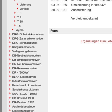
31.08.1924
=> DRG - Deutsche Reichsbah
T 3
Lieferung
03.06.1925
Umzeichnung in "89 342"
Verbleib
30.09.1931
Ausmusterung
T 6
T 9
Verbleib unbekannt
T 18
Tn
Bayern
Fotos
DRG-Einheitslokomotiven
DRG-Zahnradlokomotiven
Ergänzungen zum Leb
DRG-Schmalspurlok.
Kriegslokomotiven
Verlagerungsbauten
DB-Neubaulokomotiven
DB-Umbaulokomotiven
DR-Neubaulokomotiven
DR-Rekolokomotiven
DR - "6000er"
ELNA-Lokomotiven
Industrielokomotiven
Feuerlose Lokomotiven
Sonderkonstruktionen
SAAR (1920 - 1935)
DB-Bestand 1968
DR-Bestand 1970
Auslandsbestände
Lokbestandslisten