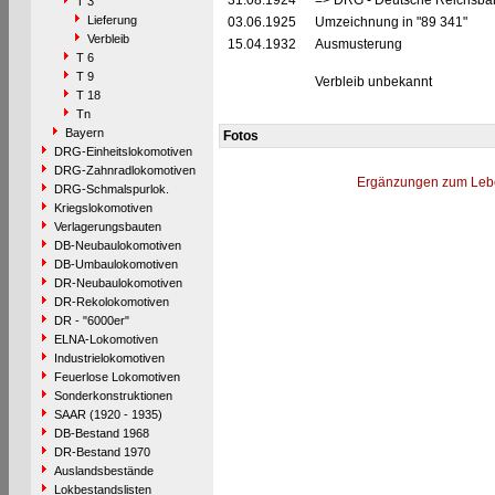
31.08.1924
=> DRG - Deutsche Reichsbah
T 3
Lieferung
03.06.1925
Umzeichnung in "89 341"
Verbleib
15.04.1932
Ausmusterung
T 6
T 9
Verbleib unbekannt
T 18
Tn
Bayern
Fotos
DRG-Einheitslokomotiven
DRG-Zahnradlokomotiven
Ergänzungen zum Leb
DRG-Schmalspurlok.
Kriegslokomotiven
Verlagerungsbauten
DB-Neubaulokomotiven
DB-Umbaulokomotiven
DR-Neubaulokomotiven
DR-Rekolokomotiven
DR - "6000er"
ELNA-Lokomotiven
Industrielokomotiven
Feuerlose Lokomotiven
Sonderkonstruktionen
SAAR (1920 - 1935)
DB-Bestand 1968
DR-Bestand 1970
Auslandsbestände
Lokbestandslisten