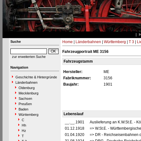
Suche
Home
|
Länderbahnen
|
Württemberg
|
T 3
|
Li
Fahrzeugportrait ME 3156
zur erweiterten Suche
Fahrzeugstamm
Navigation
Hersteller:
ME
Geschichte & Hintergründe
Fabriknummer:
3156
Länderbahnen
Baujahr:
1901
Oldenburg
Mecklenburg
Sachsen
Preußen
Baden
Lebenslauf
Württemberg
C
__.__.1901
Auslieferung an K.W.St.E. - 
Hh
01.12.1918
=> W.St.E. - Württembergisch
Hz
01.04.1920
=> DR - Reichseisenbahnen d
T