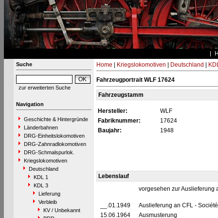
Suche
Home
|
Kriegslokomotiven
|
Deutschland
|
KDL
Fahrzeugportrait WLF 17624
zur erweiterten Suche
Fahrzeugstamm
Navigation
Hersteller:
WLF
Geschichte & Hintergründe
Fabriknummer:
17624
Länderbahnen
Baujahr:
1948
DRG-Einheitslokomotiven
DRG-Zahnradlokomotiven
DRG-Schmalspurlok.
Kriegslokomotiven
Deutschland
Lebenslauf
KDL 1
KDL 3
vorgesehen zur Auslieferung
Lieferung
Verbleib
__.01.1949
Auslieferung an CFL - Sociét
KV / Unbekannt
15.06.1964
Ausmusterung