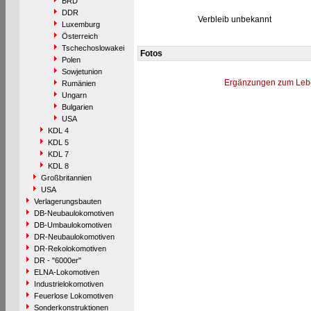
BRD
DDR
Verbleib unbekannt
Luxemburg
Österreich
Tschechoslowakei
Fotos
Polen
Sowjetunion
Ergänzungen zum Leb
Rumänien
Ungarn
Bulgarien
USA
KDL 4
KDL 5
KDL 7
KDL 8
Großbritannien
USA
Verlagerungsbauten
DB-Neubaulokomotiven
DB-Umbaulokomotiven
DR-Neubaulokomotiven
DR-Rekolokomotiven
DR - "6000er"
ELNA-Lokomotiven
Industrielokomotiven
Feuerlose Lokomotiven
Sonderkonstruktionen