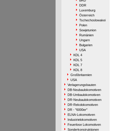
BRD
DDR
Luxemburg
Österreich
Tschechoslowakei
Polen
Sowjetunion
Rumänien
Ungarn
Bulgarien
USA
KDL 4
KDL 5
KDL 7
KDL 8
Großbritannien
USA
Verlagerungsbauten
DB-Neubaulokomotiven
DB-Umbaulokomotiven
DR-Neubaulokomotiven
DR-Rekolokomotiven
DR - "6000er"
ELNA-Lokomotiven
Industrielokomotiven
Feuerlose Lokomotiven
Sonderkonstruktionen