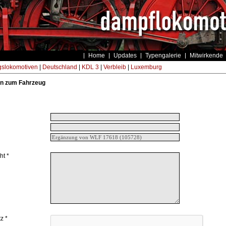
Home
Updates
Typengalerie
Mitwirkende
gslokomotiven
|
Deutschland
|
KDL 3
|
Verbleib
|
Luxemburg
n zum Fahrzeug
ht *
z *