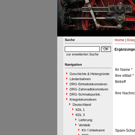
Suche
Home
|
Krie
Ergänzunge
zur erweiterten Suche
Navigation
Ihr Name *
Geschichte & Hintergründe
Ihre eMail *
Länderbahnen
Betreff
DRG-Einheitslokomotiven
DRG-Zahnradlokomotiven
Ihre Nachric
DRG-Schmalspurlok.
Kriegslokomotiven
Deutschland
KDL 1
KDL 3
Lieferung
Verbleib
KV / Unbekannt
Spam-Schut