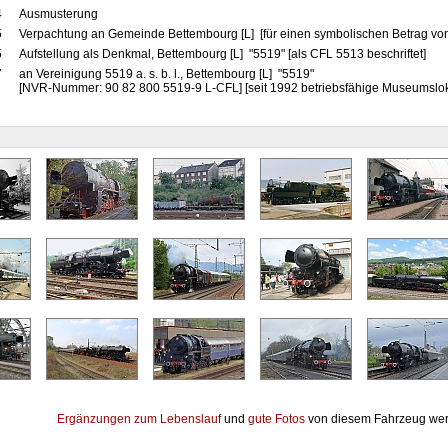
4
Ausmusterung
5
Verpachtung an Gemeinde Bettembourg [L] [für einen symbolischen Betrag vo
5
Aufstellung als Denkmal, Bettembourg [L] "5519" [als CFL 5513 beschriftet]
7
an Vereinigung 5519 a. s. b. l., Bettembourg [L] "5519"
[NVR-Nummer: 90 82 800 5519-9 L-CFL] [seit 1992 betriebsfähige Museumslo
Ergänzungen zum Lebenslauf
und
gute Fotos
von diesem Fahrzeug wer