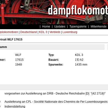
Home
Updates
Typengalerie
Mitwirkende
gslokomotiven
|
Deutschland
|
KDL 3
|
Verbleib
|
Luxemburg
trait WLF 17615
tamm
WLF
Typ:
KDL 3
mer:
17615
Bauart:
1'E-h2
1948
Spurweite:
1435 mm
vorgesehen zur Auslieferung an DRB - Deutsche Reichsbahn [D] "(42 2718)"
9
Auslieferung an CFL - Société Nationale des Chemins de Fer Luxembourgeois
9
Indienststellung