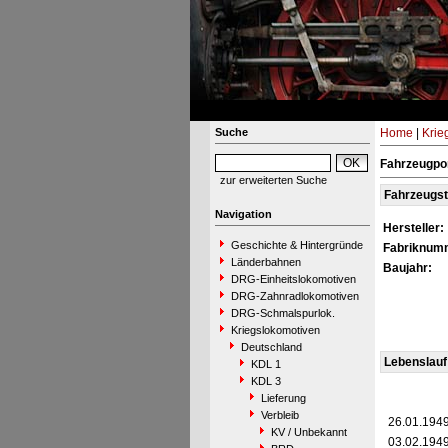
Suche
Home
|
Krie
Fahrzeugpor
zur erweiterten Suche
Fahrzeugs
Navigation
Hersteller:
Geschichte & Hintergründe
Fabriknum
Länderbahnen
Baujahr:
DRG-Einheitslokomotiven
DRG-Zahnradlokomotiven
DRG-Schmalspurlok.
Kriegslokomotiven
Deutschland
Lebenslauf
KDL 1
KDL 3
Lieferung
Verbleib
26.01.194
KV / Unbekannt
03.02.194