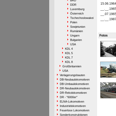
BRD
15.06.196
DDR
__.__.196
Luxemburg
Österreich
__.07.196
Tschechoslowakei
__.__.198
Polen
Sowjetunion
Rumänien
Fotos
Ungarn
Bulgarien
USA
KDL 4
KDL 5
KDL 7
KDL 8
Großbritannien
USA
Verlagerungsbauten
DB-Neubaulokomotiven
DB-Umbaulokomotiven
DR-Neubaulokomotiven
DR-Rekolokomotiven
DR - "6000er"
ELNA-Lokomotiven
Industrielokomotiven
Feuerlose Lokomotiven
Sonderkonstruktionen