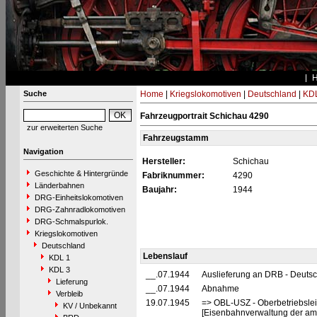
Suche
Home
|
Kriegslokomotiven
|
Deutschland
|
KDL
Fahrzeugportrait Schichau 4290
zur erweiterten Suche
Fahrzeugstamm
Navigation
Hersteller:
Schichau
Geschichte & Hintergründe
Fabriknummer:
4290
Länderbahnen
Baujahr:
1944
DRG-Einheitslokomotiven
DRG-Zahnradlokomotiven
DRG-Schmalspurlok.
Kriegslokomotiven
Deutschland
Lebenslauf
KDL 1
KDL 3
__.07.1944
Auslieferung an DRB - Deuts
Lieferung
__.07.1944
Abnahme
Verbleib
19.07.1945
=> OBL-USZ - Oberbetriebslei
KV / Unbekannt
[Eisenbahnverwaltung der ame