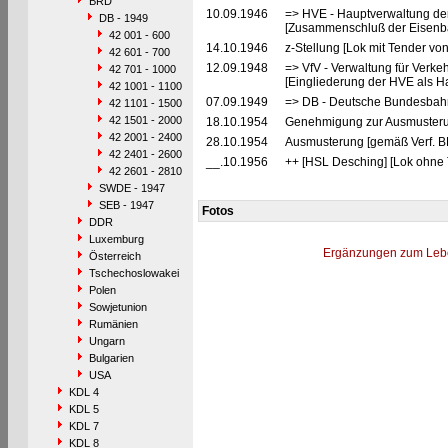
BRD
10.09.1946
=> HVE - Hauptverwaltung de
DB - 1949
[Zusammenschluß der Eisenba
42 001 - 600
14.10.1946
z-Stellung [Lok mit Tender vo
42 601 - 700
12.09.1948
=> VfV - Verwaltung für Verke
42 701 - 1000
[Eingliederung der HVE als Ha
42 1001 - 1100
07.09.1949
=> DB - Deutsche Bundesbah
42 1101 - 1500
42 1501 - 2000
18.10.1954
Genehmigung zur Ausmusterun
42 2001 - 2400
28.10.1954
Ausmusterung [gemäß Verf. B
42 2401 - 2600
__.10.1956
++ [HSL Desching] [Lok ohne 
42 2601 - 2810
SWDE - 1947
SEB - 1947
Fotos
DDR
Luxemburg
Ergänzungen zum Leb
Österreich
Tschechoslowakei
Polen
Sowjetunion
Rumänien
Ungarn
Bulgarien
USA
KDL 4
KDL 5
KDL 7
KDL 8