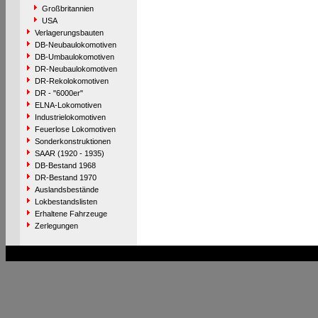
Großbritannien
USA
Verlagerungsbauten
DB-Neubaulokomotiven
DB-Umbaulokomotiven
DR-Neubaulokomotiven
DR-Rekolokomotiven
DR - "6000er"
ELNA-Lokomotiven
Industrielokomotiven
Feuerlose Lokomotiven
Sonderkonstruktionen
SAAR (1920 - 1935)
DB-Bestand 1968
DR-Bestand 1970
Auslandsbestände
Lokbestandslisten
Erhaltene Fahrzeuge
Zerlegungen