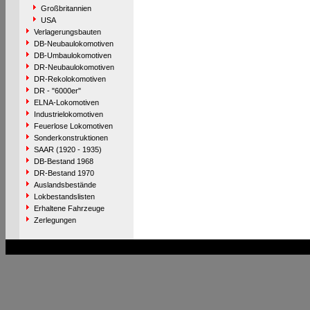
Großbritannien
USA
Verlagerungsbauten
DB-Neubaulokomotiven
DB-Umbaulokomotiven
DR-Neubaulokomotiven
DR-Rekolokomotiven
DR - "6000er"
ELNA-Lokomotiven
Industrielokomotiven
Feuerlose Lokomotiven
Sonderkonstruktionen
SAAR (1920 - 1935)
DB-Bestand 1968
DR-Bestand 1970
Auslandsbestände
Lokbestandslisten
Erhaltene Fahrzeuge
Zerlegungen