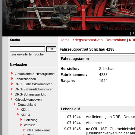
Suche
Home
|
Kriegslokomotiven
|
Deutschland
|
KDL
Fahrzeugportrait Schichau 4288
zur erweiterten Suche
Fahrzeugstamm
Navigation
Hersteller:
Schichau
Geschichte & Hintergründe
Fabriknummer:
4288
Länderbahnen
Baujahr:
1944
DRG-Einheitslokomotiven
DRG-Zahnradlokomotiven
DRG-Schmalspurlok.
Kriegslokomotiven
Deutschland
Lebenslauf
KDL 1
KDL 3
__.07.1944
Auslieferung an DRB - Deuts
Lieferung
__.07.1944
Abnahme
Verbleib
19.07.1945
=> OBL-USZ - Oberbetriebslei
KV / Unbekannt
[Eisenbahnverwaltung der ame