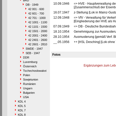
BRD
10.09.1946
=> HVE - Hauptverwaltung de
DB - 1949
[Zusammenschluß der Eisenba
42 001 - 600
16.07.1947
z-Stellung [Lok in Mainz-Gust
42 601 - 700
12.09.1948
=> VfV - Verwaltung für Verke
42 701 - 1000
[Eingliederung der HVE als Ha
42 1001 - 1100
07.09.1949
=> DB - Deutsche Bundesbah
42 1101 - 1500
42 1501 - 2000
18.10.1954
Genehmigung zur Ausmusterun
42 2001 - 2400
28.10.1954
Ausmusterung [gemäß Verf. B
42 2401 - 2600
__.05.1956
++ [HSL Desching] [Lok ohne 
42 2601 - 2810
SWDE - 1947
SEB - 1947
Fotos
DDR
Luxemburg
Ergänzungen zum Leb
Österreich
Tschechoslowakei
Polen
Sowjetunion
Rumänien
Ungarn
Bulgarien
USA
KDL 4
KDL 5
KDL 7
KDL 8