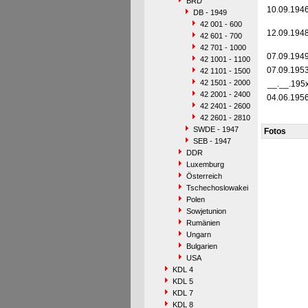
BRD
10.09.194
DB - 1949
42 001 - 600
12.09.194
42 601 - 700
42 701 - 1000
07.09.194
42 1001 - 1100
07.09.195
42 1101 - 1500
42 1501 - 2000
__.__.195
42 2001 - 2400
04.06.195
42 2401 - 2600
42 2601 - 2810
SWDE - 1947
Fotos
SEB - 1947
DDR
Luxemburg
Österreich
Tschechoslowakei
Polen
Sowjetunion
Rumänien
Ungarn
Bulgarien
USA
KDL 4
KDL 5
KDL 7
KDL 8