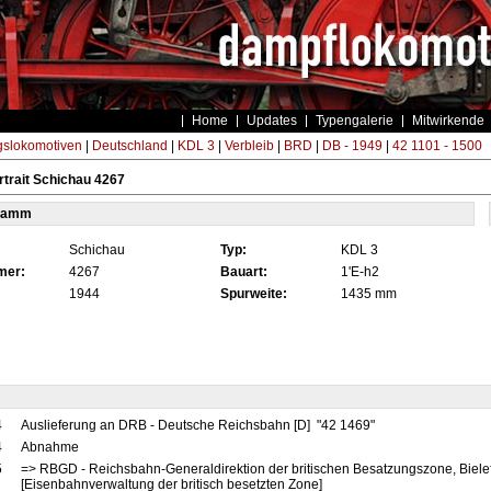
Home
Updates
Typengalerie
Mitwirkende
gslokomotiven
|
Deutschland
|
KDL 3
|
Verbleib
|
BRD
|
DB - 1949
|
42 1101 - 1500
trait Schichau 4267
tamm
Schichau
Typ:
KDL 3
mer:
4267
Bauart:
1'E-h2
1944
Spurweite:
1435 mm
4
Auslieferung an DRB - Deutsche Reichsbahn [D] "42 1469"
4
Abnahme
5
=> RBGD - Reichsbahn-Generaldirektion der britischen Besatzungszone, Biele
[Eisenbahnverwaltung der britisch besetzten Zone]