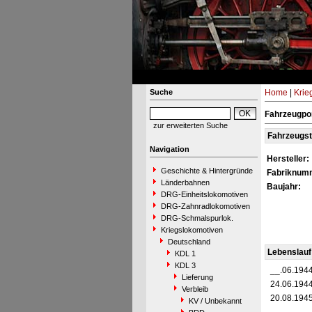
Suche
Home
|
Krie
Fahrzeugpor
zur erweiterten Suche
Fahrzeugs
Navigation
Hersteller:
Geschichte & Hintergründe
Fabriknum
Länderbahnen
Baujahr:
DRG-Einheitslokomotiven
DRG-Zahnradlokomotiven
DRG-Schmalspurlok.
Kriegslokomotiven
Deutschland
Lebenslauf
KDL 1
KDL 3
__.06.194
Lieferung
24.06.194
Verbleib
20.08.194
KV / Unbekannt