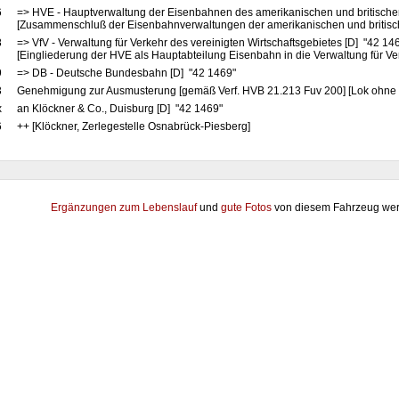
6
=> HVE - Hauptverwaltung der Eisenbahnen des amerikanischen und britische
[Zusammenschluß der Eisenbahnverwaltungen der amerikanischen und britis
8
=> VfV - Verwaltung für Verkehr des vereinigten Wirtschaftsgebietes [D] "42 14
[Eingliederung der HVE als Hauptabteilung Eisenbahn in die Verwaltung für Ve
9
=> DB - Deutsche Bundesbahn [D] "42 1469"
3
Genehmigung zur Ausmusterung [gemäß Verf. HVB 21.213 Fuv 200] [Lok ohne T
x
an Klöckner & Co., Duisburg [D] "42 1469"
6
++ [Klöckner, Zerlegestelle Osnabrück-Piesberg]
Ergänzungen zum Lebenslauf
und
gute Fotos
von diesem Fahrzeug wer