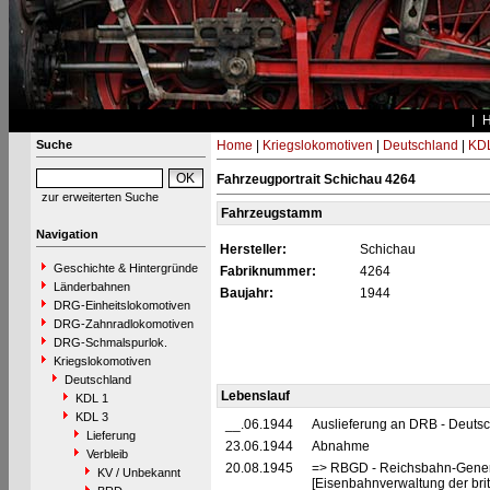
Suche
Home
|
Kriegslokomotiven
|
Deutschland
|
KDL
Fahrzeugportrait Schichau 4264
zur erweiterten Suche
Fahrzeugstamm
Navigation
Hersteller:
Schichau
Geschichte & Hintergründe
Fabriknummer:
4264
Länderbahnen
Baujahr:
1944
DRG-Einheitslokomotiven
DRG-Zahnradlokomotiven
DRG-Schmalspurlok.
Kriegslokomotiven
Deutschland
Lebenslauf
KDL 1
KDL 3
__.06.1944
Auslieferung an DRB - Deuts
Lieferung
23.06.1944
Abnahme
Verbleib
20.08.1945
=> RBGD - Reichsbahn-General
KV / Unbekannt
[Eisenbahnverwaltung der brit