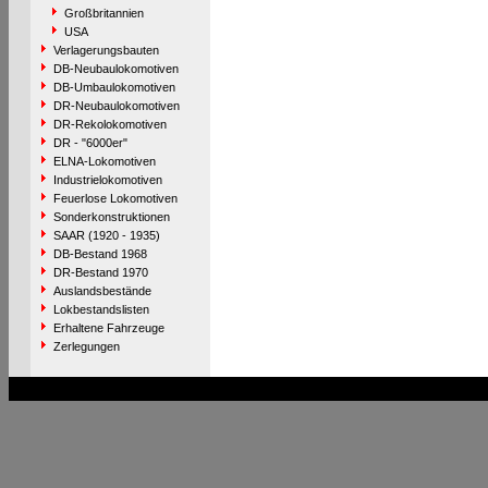
Großbritannien
USA
Verlagerungsbauten
DB-Neubaulokomotiven
DB-Umbaulokomotiven
DR-Neubaulokomotiven
DR-Rekolokomotiven
DR - "6000er"
ELNA-Lokomotiven
Industrielokomotiven
Feuerlose Lokomotiven
Sonderkonstruktionen
SAAR (1920 - 1935)
DB-Bestand 1968
DR-Bestand 1970
Auslandsbestände
Lokbestandslisten
Erhaltene Fahrzeuge
Zerlegungen