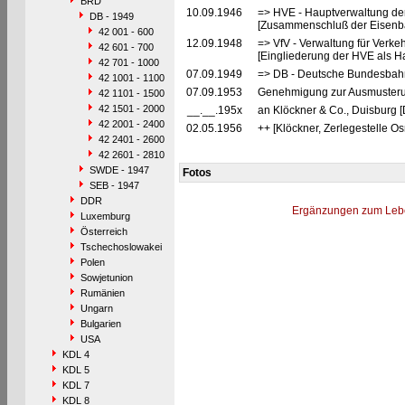
BRD
10.09.1946
=> HVE - Hauptverwaltung de
DB - 1949
[Zusammenschluß der Eisenba
42 001 - 600
12.09.1948
=> VfV - Verwaltung für Verke
42 601 - 700
[Eingliederung der HVE als Ha
42 701 - 1000
07.09.1949
=> DB - Deutsche Bundesbah
42 1001 - 1100
07.09.1953
Genehmigung zur Ausmusterung
42 1101 - 1500
42 1501 - 2000
__.__.195x
an Klöckner & Co., Duisburg 
42 2001 - 2400
02.05.1956
++ [Klöckner, Zerlegestelle O
42 2401 - 2600
42 2601 - 2810
SWDE - 1947
Fotos
SEB - 1947
DDR
Ergänzungen zum Leb
Luxemburg
Österreich
Tschechoslowakei
Polen
Sowjetunion
Rumänien
Ungarn
Bulgarien
USA
KDL 4
KDL 5
KDL 7
KDL 8