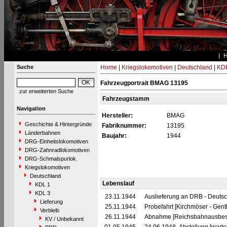
Suche
Home
|
Kriegslokomotiven
|
Deutschland
|
KDL
Fahrzeugportrait BMAG 13195
zur erweiterten Suche
Fahrzeugstamm
Navigation
Hersteller:
BMAG
Geschichte & Hintergründe
Fabriknummer:
13195
Länderbahnen
Baujahr:
1944
DRG-Einheitslokomotiven
DRG-Zahnradlokomotiven
DRG-Schmalspurlok.
Kriegslokomotiven
Deutschland
Lebenslauf
KDL 1
KDL 3
23.11.1944
Auslieferung an DRB - Deuts
Lieferung
25.11.1944
Probefahrt [Kirchmöser - Gent
Verbleib
26.11.1944
Abnahme [Reichsbahnausbes
KV / Unbekannt