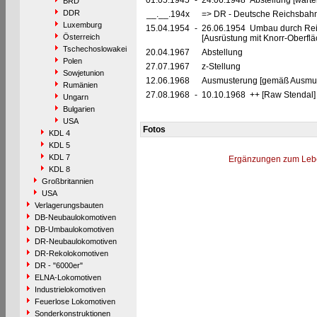
01.05.1945
-
24.06.1948 Abstellung [warte
BRD
DDR
__.__.194x
=> DR - Deutsche Reichsbahn
Luxemburg
15.04.1954
-
26.06.1954 Umbau durch Re
Österreich
[Ausrüstung mit Knorr-Oberf
Tschechoslowakei
20.04.1967
Abstellung
Polen
27.07.1967
z-Stellung
Sowjetunion
12.06.1968
Ausmusterung [gemäß Ausmust
Rumänien
27.08.1968
-
10.10.1968 ++ [Raw Stendal]
Ungarn
Bulgarien
USA
Fotos
KDL 4
KDL 5
KDL 7
Ergänzungen zum Leb
KDL 8
Großbritannien
USA
Verlagerungsbauten
DB-Neubaulokomotiven
DB-Umbaulokomotiven
DR-Neubaulokomotiven
DR-Rekolokomotiven
DR - "6000er"
ELNA-Lokomotiven
Industrielokomotiven
Feuerlose Lokomotiven
Sonderkonstruktionen