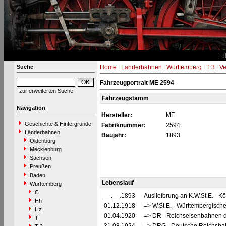
Suche
Home
|
Länderbahnen
|
Württemberg
|
T 3
|
Ve
Fahrzeugportrait ME 2594
zur erweiterten Suche
Fahrzeugstamm
Navigation
Hersteller:
ME
Geschichte & Hintergründe
Fabriknummer:
2594
Länderbahnen
Baujahr:
1893
Oldenburg
Mecklenburg
Sachsen
Preußen
Baden
Lebenslauf
Württemberg
C
__.__.1893
Auslieferung an K.W.St.E. -
Hh
01.12.1918
=> W.St.E. - Württembergis
Hz
01.04.1920
=> DR - Reichseisenbahnen d
T