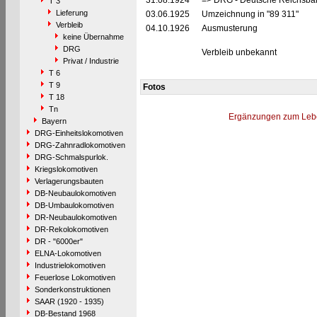
31.08.1924
=> DRG - Deutsche Reichsbah
T 3
Lieferung
03.06.1925
Umzeichnung in "89 311"
Verbleib
04.10.1926
Ausmusterung
keine Übernahme
DRG
Verbleib unbekannt
Privat / Industrie
T 6
T 9
Fotos
T 18
Tn
Ergänzungen zum Leb
Bayern
DRG-Einheitslokomotiven
DRG-Zahnradlokomotiven
DRG-Schmalspurlok.
Kriegslokomotiven
Verlagerungsbauten
DB-Neubaulokomotiven
DB-Umbaulokomotiven
DR-Neubaulokomotiven
DR-Rekolokomotiven
DR - "6000er"
ELNA-Lokomotiven
Industrielokomotiven
Feuerlose Lokomotiven
Sonderkonstruktionen
SAAR (1920 - 1935)
DB-Bestand 1968