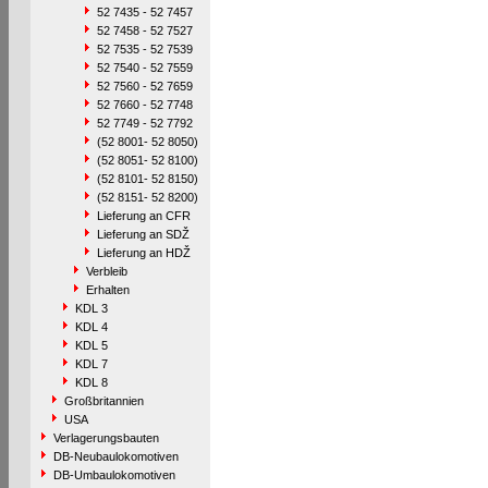
52 7435 - 52 7457
52 7458 - 52 7527
52 7535 - 52 7539
52 7540 - 52 7559
52 7560 - 52 7659
52 7660 - 52 7748
52 7749 - 52 7792
(52 8001- 52 8050)
(52 8051- 52 8100)
(52 8101- 52 8150)
(52 8151- 52 8200)
Lieferung an CFR
Lieferung an SDŽ
Lieferung an HDŽ
Verbleib
Erhalten
KDL 3
KDL 4
KDL 5
KDL 7
KDL 8
Großbritannien
USA
Verlagerungsbauten
DB-Neubaulokomotiven
DB-Umbaulokomotiven