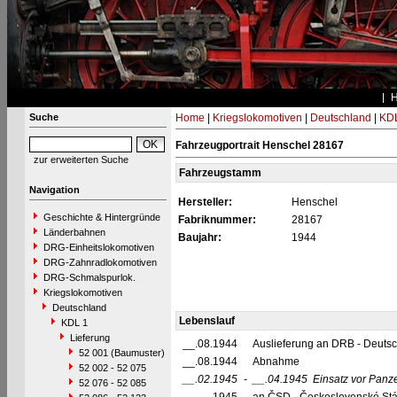
Suche
Home
|
Kriegslokomotiven
|
Deutschland
|
KDL
Fahrzeugportrait Henschel 28167
zur erweiterten Suche
Fahrzeugstamm
Navigation
Hersteller:
Henschel
Geschichte & Hintergründe
Fabriknummer:
28167
Länderbahnen
Baujahr:
1944
DRG-Einheitslokomotiven
DRG-Zahnradlokomotiven
DRG-Schmalspurlok.
Kriegslokomotiven
Deutschland
Lebenslauf
KDL 1
Lieferung
__.08.1944
Auslieferung an DRB - Deuts
52 001 (Baumuster)
__.08.1944
Abnahme
52 002 - 52 075
__.02.1945
-
__.04.1945
Einsatz vor Panz
52 076 - 52 085