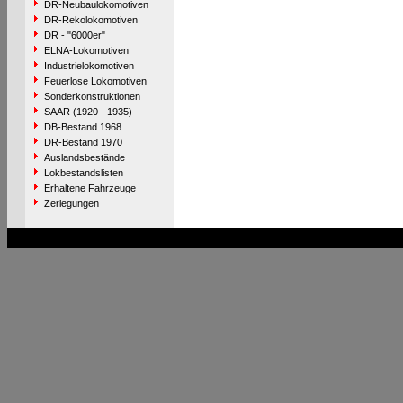
DR-Neubaulokomotiven
DR-Rekolokomotiven
DR - "6000er"
ELNA-Lokomotiven
Industrielokomotiven
Feuerlose Lokomotiven
Sonderkonstruktionen
SAAR (1920 - 1935)
DB-Bestand 1968
DR-Bestand 1970
Auslandsbestände
Lokbestandslisten
Erhaltene Fahrzeuge
Zerlegungen