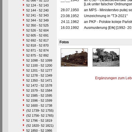
__.__.1945
an ČSD - Československé Stát
52 086 - 52 123
[Lok unter falscher Ordnungs
52 124 - 52 143
28.07.1950
an MPS - Ministerstvo putej 
52 144 - 52 240
52 241 - 52 343
23.08.1952
Umzeichnung in "TЭ-2021"
52 344 - 52 349
24.11.1962
an PKP - Polskie koleje Pańs
52 350 - 52 525
16.03.1992
Ausmusterung [Eɫk] [1992- 201
52 526 - 52 604
52 605 - 52 691
52 692 - 52 817
Fotos
52 818 - 52 870
52 871 - 52 874
52 875 - 52 892
52 1098 - 52 1099
52 1100 - 52 1200
52 1201 - 52 1277
52 1278 - 52 1349
Ergänzungen zum Leb
52 1350 - 52 1471
52 1472 - 52 1578
52 1579 - 52 1584
52 1585 - 52 1595
52 1596 - 52 1599
52 1600 - 52 1738
(52 1739- 52 1755)
(52 1756- 52 1765)
52 1796 - 52 1819
(52 1820- 52 1821)
52 1850 - 52 1986