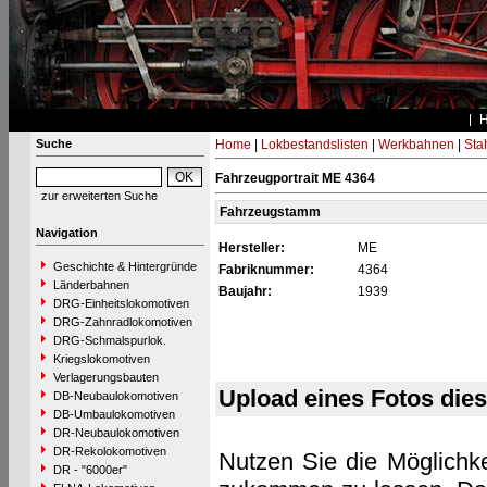
Suche
Home
|
Lokbestandslisten
|
Werkbahnen
|
Stah
Fahrzeugportrait ME 4364
zur erweiterten Suche
Fahrzeugstamm
Navigation
Hersteller:
ME
Geschichte & Hintergründe
Fabriknummer:
4364
Länderbahnen
Baujahr:
1939
DRG-Einheitslokomotiven
DRG-Zahnradlokomotiven
DRG-Schmalspurlok.
Kriegslokomotiven
Verlagerungsbauten
Upload eines Fotos die
DB-Neubaulokomotiven
DB-Umbaulokomotiven
DR-Neubaulokomotiven
DR-Rekolokomotiven
Nutzen Sie die Möglichke
DR - "6000er"