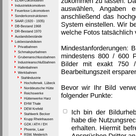
zukommen zu lassen. Das 
ELNA-Lokomotiven
Industrielokomotiven
auswählen, Angaben e
Feuerlose Lokomotiven
anschließend das hochge
Sonderkonstruktionen
SAAR (1920 - 1935)
System einstellen. Wir b
DB-Bestand 1968
welche Fotos tatsächlich
DR-Bestand 1970
Auslandsbestände
Lokbestandslisten
Mindestanforderungen: B
Privatbahnen
Schmalspurbahnen
mindestens 800 / 600 P
Grubenanschlussbahnen
Bilder mit exakt 750 
Industrieanschlußbahnen
Hafenbahnen
Bearbeitungszeit erspare
Werkbahnen
Stahlindustrie
Hochofenwk. Lübeck
Bevor wir Ihr Bild verw
Norddeutsche Hütte
Reichswerke
folgender Punkte:
Hüttenwerke Harz
EHW Thale
DEW Krefeld
Ich bin der Bildurhe
Stahlwerk Becker
habe die Nutzungsrec
Krupp Rheinhausen
GDK / ATH / EH
erhalten. Hiermit bef
Phoenix, Laar
Ansprüchen Dritter a
RSW, Meiderich