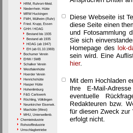
HRM, Ruhrort-Meid.
Niederrhein. Hütte
MRW Huckingen
Diese Webseite ist T
FWH, Mülheim (Ruhr)
diese Seite einen them
Fried. Krupp, Essen
GHH / HOAG
und Fotosammlung dar
Bestand bis 1935
Sie sich einverstand
Bestand ab 1935
HOAG (ab 1947)
Homepage des
lok-
EH (ab 01.10.1969)
sein wird. Eine Aufl
Bochumer Verein
EHW / SWB
hier
.
Schalker Verein
Westfalenhütte
Hoerder Verein
Mit dem Hochladen er
Henrichshütte
Hasper Hütte
Ihre E-Mail-Adres
Hohenlimburg
eventuelle Rückfra
F&G Carlswerk
Röchling, Völklingen
Redakteuren bzw. We
Neunkircher Eisenwk.
Maxhütte (West)
für diesen Zweck zur 
MHU, Unterwellenb.
erfolgt nicht.
Chemieindustrie
Rohstoffindustrie
Umschlagbetriebe