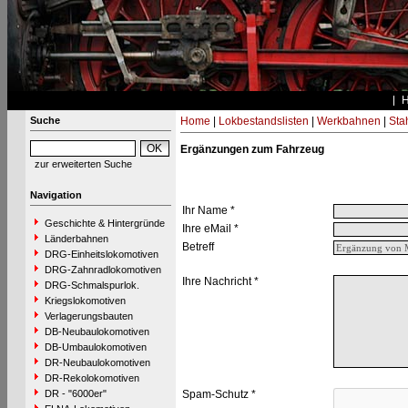
Suche
Home
|
Lokbestandslisten
|
Werkbahnen
|
Stah
Ergänzungen zum Fahrzeug
zur erweiterten Suche
Navigation
Ihr Name *
Geschichte & Hintergründe
Ihre eMail *
Länderbahnen
Betreff
DRG-Einheitslokomotiven
DRG-Zahnradlokomotiven
Ihre Nachricht *
DRG-Schmalspurlok.
Kriegslokomotiven
Verlagerungsbauten
DB-Neubaulokomotiven
DB-Umbaulokomotiven
DR-Neubaulokomotiven
DR-Rekolokomotiven
DR - "6000er"
Spam-Schutz *