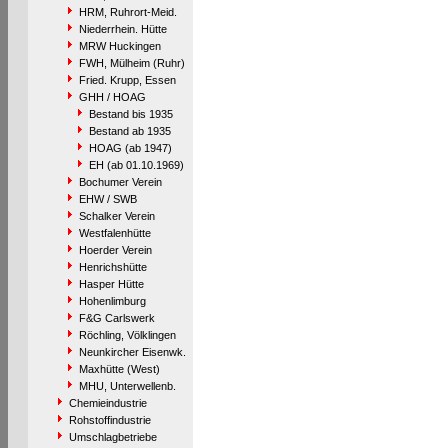
HRM, Ruhrort-Meid.
Niederrhein. Hütte
MRW Huckingen
FWH, Mülheim (Ruhr)
Fried. Krupp, Essen
GHH / HOAG
Bestand bis 1935
Bestand ab 1935
HOAG (ab 1947)
EH (ab 01.10.1969)
Bochumer Verein
EHW / SWB
Schalker Verein
Westfalenhütte
Hoerder Verein
Henrichshütte
Hasper Hütte
Hohenlimburg
F&G Carlswerk
Röchling, Völklingen
Neunkircher Eisenwk.
Maxhütte (West)
MHU, Unterwellenb.
Chemieindustrie
Rohstoffindustrie
Umschlagbetriebe