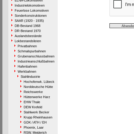
ELNA-Lokomotiven
Industrielokomotiven
Feuerlose Lokomotiven
Sonderkonstruktionen
SAAR (1920 - 1935)
DB-Bestand 1968
DR-Bestand 1970
Auslandsbestände
Lokbestandslisten
Privatbahnen
Schmalspurbahnen
Grubenanschlussbahnen
Industrieanschlußbahnen
Hafenbahnen
Werkbahnen
Stahlindustrie
Hochofenwk. Lübeck
Norddeutsche Hütte
Reichswerke
Hüttenwerke Harz
EHW Thale
DEW Krefeld
Stahlwerk Becker
Krupp Rheinhausen
GDK / ATH / EH
Phoenix, Laar
RSW, Meiderich