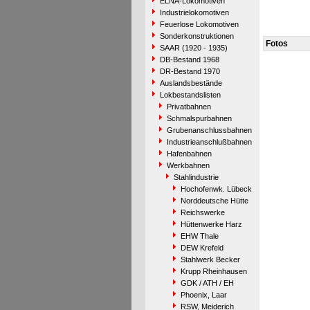
ELNA-Lokomotiven
Industrielokomotiven
Feuerlose Lokomotiven
Sonderkonstruktionen
Fotos
SAAR (1920 - 1935)
DB-Bestand 1968
DR-Bestand 1970
Auslandsbestände
Lokbestandslisten
Privatbahnen
Schmalspurbahnen
Grubenanschlussbahnen
Industrieanschlußbahnen
Hafenbahnen
Werkbahnen
Stahlindustrie
Hochofenwk. Lübeck
Norddeutsche Hütte
Reichswerke
Hüttenwerke Harz
EHW Thale
DEW Krefeld
Stahlwerk Becker
Krupp Rheinhausen
GDK / ATH / EH
Phoenix, Laar
RSW, Meiderich