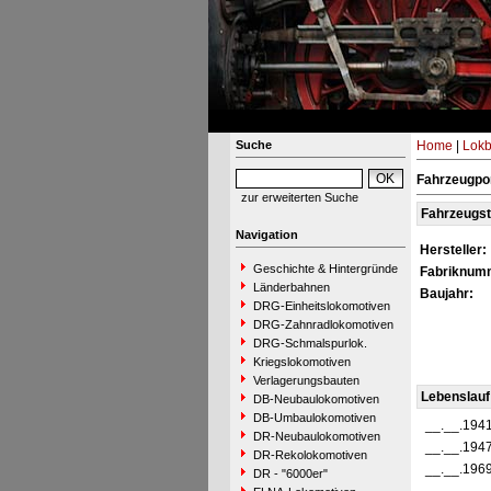
Suche
Home
|
Lokb
Fahrzeugpor
zur erweiterten Suche
Fahrzeugs
Navigation
Hersteller:
Geschichte & Hintergründe
Fabriknum
Länderbahnen
Baujahr:
DRG-Einheitslokomotiven
DRG-Zahnradlokomotiven
DRG-Schmalspurlok.
Kriegslokomotiven
Verlagerungsbauten
Lebenslauf
DB-Neubaulokomotiven
DB-Umbaulokomotiven
__.__.194
DR-Neubaulokomotiven
__.__.194
DR-Rekolokomotiven
__.__.196
DR - "6000er"