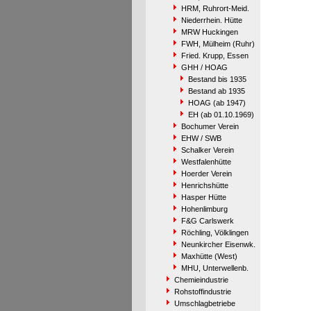
HRM, Ruhrort-Meid.
Niederrhein. Hütte
MRW Huckingen
FWH, Mülheim (Ruhr)
Fried. Krupp, Essen
GHH / HOAG
Bestand bis 1935
Bestand ab 1935
HOAG (ab 1947)
EH (ab 01.10.1969)
Bochumer Verein
EHW / SWB
Schalker Verein
Westfalenhütte
Hoerder Verein
Henrichshütte
Hasper Hütte
Hohenlimburg
F&G Carlswerk
Röchling, Völklingen
Neunkircher Eisenwk.
Maxhütte (West)
MHU, Unterwellenb.
Chemieindustrie
Rohstoffindustrie
Umschlagbetriebe