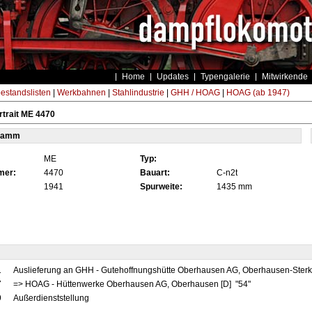
Home
Updates
Typengalerie
Mitwirkende
estandslisten
|
Werkbahnen
|
Stahlindustrie
|
GHH / HOAG
|
HOAG (ab 1947)
trait ME 4470
tamm
ME
Typ:
mer:
4470
Bauart:
C-n2t
1941
Spurweite:
1435 mm
1
Auslieferung an GHH - Gutehoffnungshütte Oberhausen AG, Oberhausen-Sterk
7
=> HOAG - Hüttenwerke Oberhausen AG, Oberhausen [D] "54"
9
Außerdienststellung