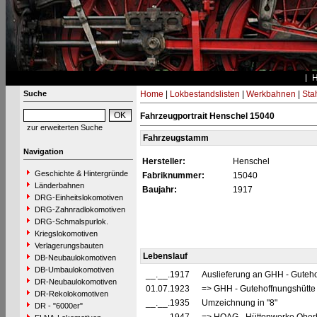
Suche
Home
|
Lokbestandslisten
|
Werkbahnen
|
Stah
Fahrzeugportrait Henschel 15040
zur erweiterten Suche
Fahrzeugstamm
Navigation
Hersteller:
Henschel
Geschichte & Hintergründe
Fabriknummer:
15040
Länderbahnen
Baujahr:
1917
DRG-Einheitslokomotiven
DRG-Zahnradlokomotiven
DRG-Schmalspurlok.
Kriegslokomotiven
Verlagerungsbauten
Lebenslauf
DB-Neubaulokomotiven
DB-Umbaulokomotiven
__.__.1917
Auslieferung an GHH - Guteho
DR-Neubaulokomotiven
01.07.1923
=> GHH - Gutehoffnungshütte
DR-Rekolokomotiven
__.__.1935
Umzeichnung in "8"
DR - "6000er"