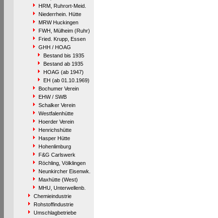
HRM, Ruhrort-Meid.
Niederrhein. Hütte
MRW Huckingen
FWH, Mülheim (Ruhr)
Fried. Krupp, Essen
GHH / HOAG
Bestand bis 1935
Bestand ab 1935
HOAG (ab 1947)
EH (ab 01.10.1969)
Bochumer Verein
EHW / SWB
Schalker Verein
Westfalenhütte
Hoerder Verein
Henrichshütte
Hasper Hütte
Hohenlimburg
F&G Carlswerk
Röchling, Völklingen
Neunkircher Eisenwk.
Maxhütte (West)
MHU, Unterwellenb.
Chemieindustrie
Rohstoffindustrie
Umschlagbetriebe