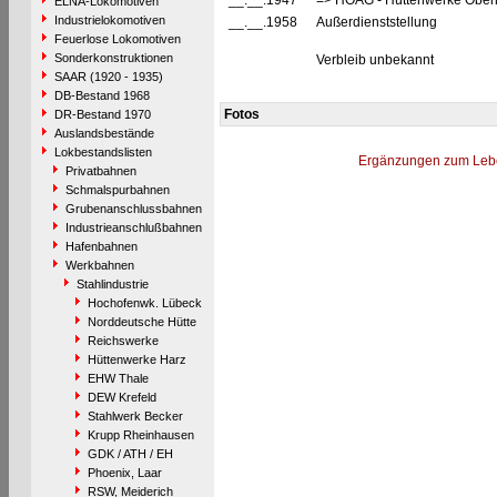
__.__.1947
=> HOAG - Hüttenwerke Ober
ELNA-Lokomotiven
Industrielokomotiven
__.__.1958
Außerdienststellung
Feuerlose Lokomotiven
Sonderkonstruktionen
Verbleib unbekannt
SAAR (1920 - 1935)
DB-Bestand 1968
Fotos
DR-Bestand 1970
Auslandsbestände
Lokbestandslisten
Ergänzungen zum Leb
Privatbahnen
Schmalspurbahnen
Grubenanschlussbahnen
Industrieanschlußbahnen
Hafenbahnen
Werkbahnen
Stahlindustrie
Hochofenwk. Lübeck
Norddeutsche Hütte
Reichswerke
Hüttenwerke Harz
EHW Thale
DEW Krefeld
Stahlwerk Becker
Krupp Rheinhausen
GDK / ATH / EH
Phoenix, Laar
RSW, Meiderich