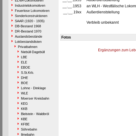
__.__.1953
Außerdienststellung
ELNA-Lokomotiven
Industrielokomotiven
__.__.1953
an WLH - Westfälische Lokomo
Feuerlose Lokomotiven
__.__.19xx
Außerdienststellung
Sonderkonstruktionen
SAAR (1920 - 1935)
Verbleib unbekannt
DB-Bestand 1968
DR-Bestand 1970
Auslandsbestände
Fotos
Lokbestandslisten
Privatbahnen
Ergänzungen zum Leb
Niebüll-Dagebüll
LBE
ELE
EBOE
S.St.Krb.
DHE
BOE
Lohne - Dinklage
WLE
Moerser Kreisbahn
KEG
KKB
Bielstein - Waldbröl
KBE
KFBE
Söhrebahn
Ilmebahn