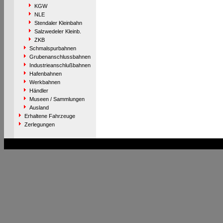
KGW
NLE
Stendaler Kleinbahn
Salzwedeler Kleinb.
ZKB
Schmalspurbahnen
Grubenanschlussbahnen
Industrieanschlußbahnen
Hafenbahnen
Werkbahnen
Händler
Museen / Sammlungen
Ausland
Erhaltene Fahrzeuge
Zerlegungen