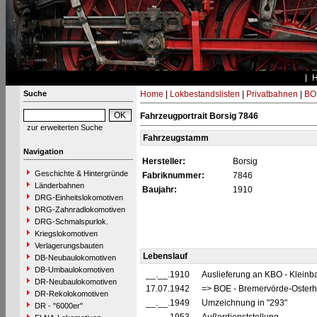
Suche
Home
|
Lokbestandslisten
|
Privatbahnen
|
BO
Fahrzeugportrait Borsig 7846
zur erweiterten Suche
Fahrzeugstamm
Navigation
Hersteller:
Borsig
Geschichte & Hintergründe
Fabriknummer:
7846
Länderbahnen
Baujahr:
1910
DRG-Einheitslokomotiven
DRG-Zahnradlokomotiven
DRG-Schmalspurlok.
Kriegslokomotiven
Verlagerungsbauten
Lebenslauf
DB-Neubaulokomotiven
DB-Umbaulokomotiven
__.__.1910
Auslieferung an KBO - Klein
DR-Neubaulokomotiven
17.07.1942
=> BOE - Bremervörde-Osterh
DR-Rekolokomotiven
__.__.1949
Umzeichnung in "293"
DR - "6000er"