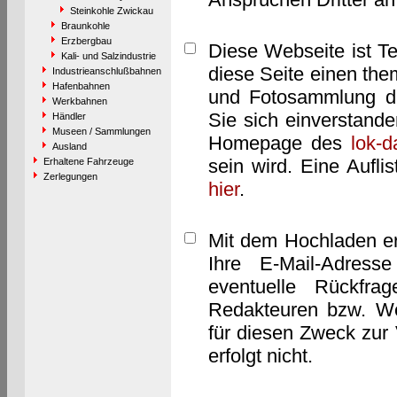
Steinkohle Zwickau
Braunkohle
Erzbergbau
Diese Webseite ist T
Kali- und Salzindustrie
diese Seite einen them
Industrieanschlußbahnen
Hafenbahnen
und Fotosammlung dar
Werkbahnen
Sie sich einverstand
Händler
Museen / Sammlungen
Homepage des
lok-
Ausland
sein wird. Eine Aufl
Erhaltene Fahrzeuge
Zerlegungen
hier
.
Mit dem Hochladen er
Ihre E-Mail-Adres
eventuelle Rückfra
Redakteuren bzw. We
für diesen Zweck zur 
erfolgt nicht.