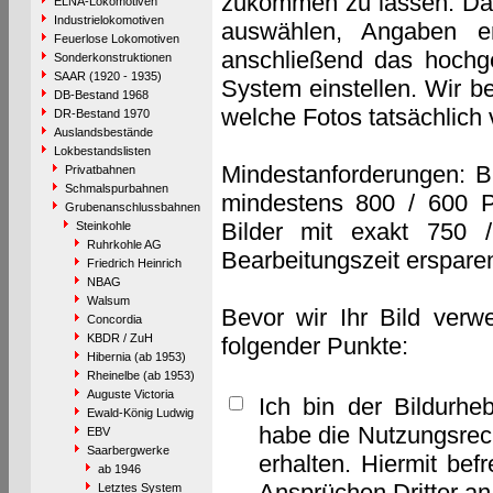
zukommen zu lassen. Das 
ELNA-Lokomotiven
Industrielokomotiven
auswählen, Angaben e
Feuerlose Lokomotiven
anschließend das hochge
Sonderkonstruktionen
SAAR (1920 - 1935)
System einstellen. Wir b
DB-Bestand 1968
welche Fotos tatsächlich
DR-Bestand 1970
Auslandsbestände
Lokbestandslisten
Mindestanforderungen: B
Privatbahnen
Schmalspurbahnen
mindestens 800 / 600 P
Grubenanschlussbahnen
Bilder mit exakt 750 
Steinkohle
Ruhrkohle AG
Bearbeitungszeit erspare
Friedrich Heinrich
NBAG
Walsum
Bevor wir Ihr Bild verw
Concordia
KBDR / ZuH
folgender Punkte:
Hibernia (ab 1953)
Rheinelbe (ab 1953)
Auguste Victoria
Ich bin der Bildurhe
Ewald-König Ludwig
habe die Nutzungsrec
EBV
Saarbergwerke
erhalten. Hiermit bef
ab 1946
Ansprüchen Dritter a
Letztes System