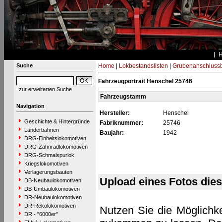
Suche
Home
|
Lokbestandslisten
|
Grubenanschluss
Fahrzeugportrait Henschel 25746
zur erweiterten Suche
Fahrzeugstamm
Navigation
Hersteller:
Henschel
Geschichte & Hintergründe
Fabriknummer:
25746
Länderbahnen
Baujahr:
1942
DRG-Einheitslokomotiven
DRG-Zahnradlokomotiven
DRG-Schmalspurlok.
Kriegslokomotiven
Verlagerungsbauten
Upload eines Fotos die
DB-Neubaulokomotiven
DB-Umbaulokomotiven
DR-Neubaulokomotiven
DR-Rekolokomotiven
Nutzen Sie die Möglichke
DR - "6000er"