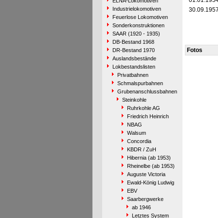
01.01.195
ELNA-Lokomotiven
Industrielokomotiven
30.09.195
Feuerlose Lokomotiven
Sonderkonstruktionen
SAAR (1920 - 1935)
DB-Bestand 1968
Fotos
DR-Bestand 1970
Auslandsbestände
Lokbestandslisten
Privatbahnen
Schmalspurbahnen
Grubenanschlussbahnen
Steinkohle
Ruhrkohle AG
Friedrich Heinrich
NBAG
Walsum
Concordia
KBDR / ZuH
Hibernia (ab 1953)
Rheinelbe (ab 1953)
Auguste Victoria
Ewald-König Ludwig
EBV
Saarbergwerke
ab 1946
Letztes System