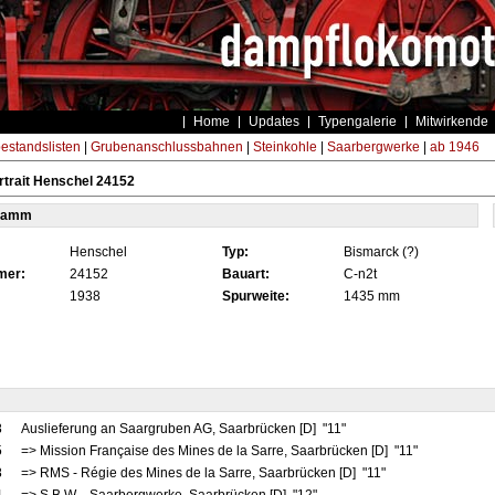
Home
Updates
Typengalerie
Mitwirkende
estandslisten
|
Grubenanschlussbahnen
|
Steinkohle
|
Saarbergwerke
|
ab 1946
trait Henschel 24152
tamm
Henschel
Typ:
Bismarck (?)
mer:
24152
Bauart:
C-n2t
1938
Spurweite:
1435 mm
8
Auslieferung an Saargruben AG, Saarbrücken [D] "11"
5
=> Mission Française des Mines de la Sarre, Saarbrücken [D] "11"
8
=> RMS - Régie des Mines de la Sarre, Saarbrücken [D] "11"