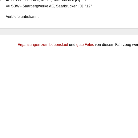
4
=> S.B.W. - Saarbergwerke, Saarbrücken [D] "12"
7
=> SBW - Saarbergwerke AG, Saarbrücken [D] "12"
Verbleib unbekannt
Ergänzungen zum Lebenslauf
und
gute Fotos
von diesem Fahrzeug wer