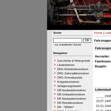
Suche
Home
|
Lokb
Fahrzeugpor
zur erweiterten Suche
Fahrzeugs
Navigation
Hersteller:
Geschichte & Hintergründe
Fabriknum
Länderbahnen
Baujahr:
DRG-Einheitslokomotiven
DRG-Zahnradlokomotiven
DRG-Schmalspurlok.
Kriegslokomotiven
Verlagerungsbauten
Lebenslauf
DB-Neubaulokomotiven
DB-Umbaulokomotiven
__.__.193
DR-Neubaulokomotiven
10.07.194
DR-Rekolokomotiven
01.01.194
DR - "6000er"