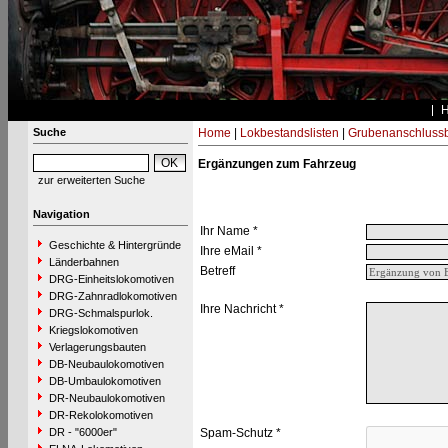
Suche
Home
|
Lokbestandslisten
|
Grubenanschluss
Ergänzungen zum Fahrzeug
zur erweiterten Suche
Navigation
Ihr Name *
Geschichte & Hintergründe
Ihre eMail *
Länderbahnen
Betreff
DRG-Einheitslokomotiven
DRG-Zahnradlokomotiven
Ihre Nachricht *
DRG-Schmalspurlok.
Kriegslokomotiven
Verlagerungsbauten
DB-Neubaulokomotiven
DB-Umbaulokomotiven
DR-Neubaulokomotiven
DR-Rekolokomotiven
DR - "6000er"
Spam-Schutz *