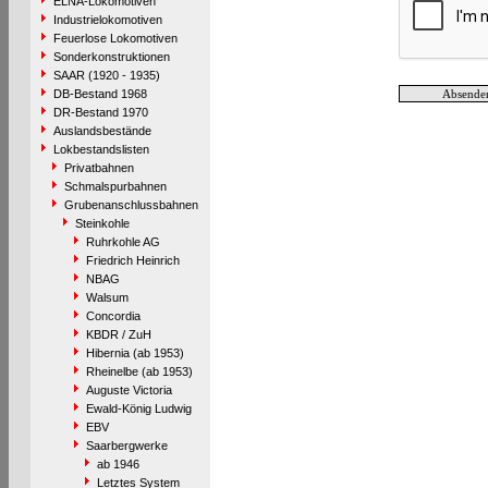
ELNA-Lokomotiven
Industrielokomotiven
Feuerlose Lokomotiven
Sonderkonstruktionen
SAAR (1920 - 1935)
DB-Bestand 1968
DR-Bestand 1970
Auslandsbestände
Lokbestandslisten
Privatbahnen
Schmalspurbahnen
Grubenanschlussbahnen
Steinkohle
Ruhrkohle AG
Friedrich Heinrich
NBAG
Walsum
Concordia
KBDR / ZuH
Hibernia (ab 1953)
Rheinelbe (ab 1953)
Auguste Victoria
Ewald-König Ludwig
EBV
Saarbergwerke
ab 1946
Letztes System