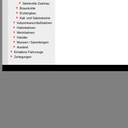
Steinkohle Zwickau
Braunkohle
Erzbergbau
Kali- und Salzindustrie
Industrieanschlußbahnen
Hafenbahnen
Werkbahnen
Händler
Museen / Sammlungen
Ausland
Erhaltene Fahrzeuge
Zerlegungen