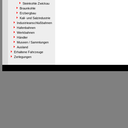
Steinkohle Zwickau
Braunkohle
Erzbergbau
Kali- und Salzindustrie
Industrieanschlußbahnen
Hafenbahnen
Werkbahnen
Händler
Museen / Sammlungen
Ausland
Erhaltene Fahrzeuge
Zerlegungen