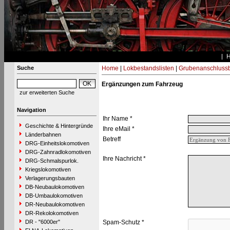
Suche
Home
|
Lokbestandslisten
|
Grubenanschluss
Ergänzungen zum Fahrzeug
zur erweiterten Suche
Navigation
Ihr Name *
Geschichte & Hintergründe
Ihre eMail *
Länderbahnen
Betreff
DRG-Einheitslokomotiven
DRG-Zahnradlokomotiven
Ihre Nachricht *
DRG-Schmalspurlok.
Kriegslokomotiven
Verlagerungsbauten
DB-Neubaulokomotiven
DB-Umbaulokomotiven
DR-Neubaulokomotiven
DR-Rekolokomotiven
DR - "6000er"
Spam-Schutz *