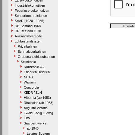
ELNA-Lokomotiven
Industrielokomotiven
Feuerlose Lokomotiven
Sonderkonstruktionen
SAAR (1920 - 1935)
DB-Bestand 1968
DR-Bestand 1970
Auslandsbestände
Lokbestandslisten
Privatbahnen
Schmalspurbahnen
Grubenanschlussbahnen
Steinkohle
Ruhrkohle AG
Friedrich Heinrich
NBAG
Walsum
Concordia
KBDR / ZuH
Hibernia (ab 1953)
Rheinelbe (ab 1953)
Auguste Victoria
Ewald-König Ludwig
EBV
Saarbergwerke
ab 1946
Letztes System