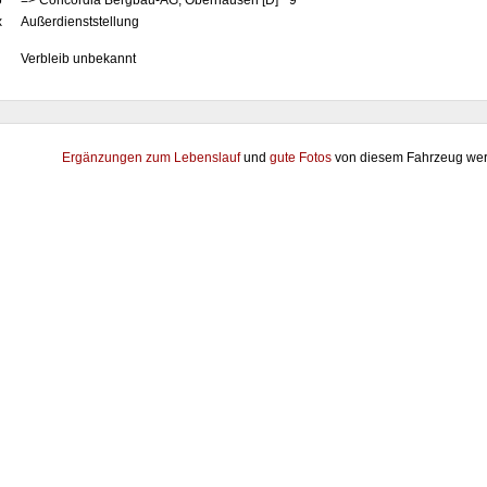
6
=> Concordia Bergbau-AG, Oberhausen [D] "9"
x
Außerdienststellung
Verbleib unbekannt
Ergänzungen zum Lebenslauf
und
gute Fotos
von diesem Fahrzeug wer