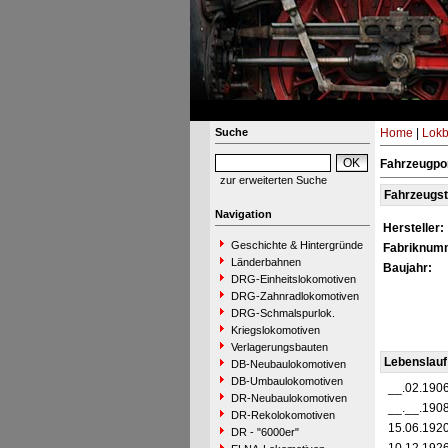
Suche
Home
|
Lokb
Fahrzeugpor
zur erweiterten Suche
Fahrzeugs
Navigation
Hersteller:
Geschichte & Hintergründe
Fabriknum
Länderbahnen
Baujahr:
DRG-Einheitslokomotiven
DRG-Zahnradlokomotiven
DRG-Schmalspurlok.
Kriegslokomotiven
Verlagerungsbauten
Lebenslauf
DB-Neubaulokomotiven
DB-Umbaulokomotiven
__.02.190
DR-Neubaulokomotiven
__.__.190
DR-Rekolokomotiven
15.06.192
DR - "6000er"