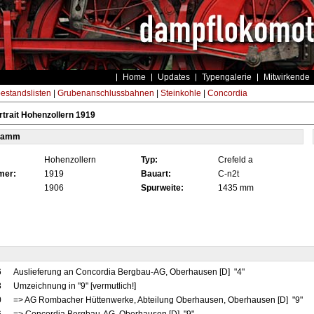
Home
Updates
Typengalerie
Mitwirkende
estandslisten
|
Grubenanschlussbahnen
|
Steinkohle
|
Concordia
trait Hohenzollern 1919
tamm
Hohenzollern
Typ:
Crefeld a
mer:
1919
Bauart:
C-n2t
1906
Spurweite:
1435 mm
6
Auslieferung an Concordia Bergbau-AG, Oberhausen [D] "4"
8
Umzeichnung in "9" [vermutlich!]
0
=> AG Rombacher Hüttenwerke, Abteilung Oberhausen, Oberhausen [D] "9"