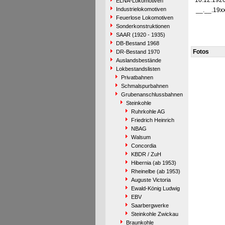
10.12.192
ELNA-Lokomotiven
Industrielokomotiven
__.__.19x
Feuerlose Lokomotiven
Sonderkonstruktionen
SAAR (1920 - 1935)
DB-Bestand 1968
Fotos
DR-Bestand 1970
Auslandsbestände
Lokbestandslisten
Privatbahnen
Schmalspurbahnen
Grubenanschlussbahnen
Steinkohle
Ruhrkohle AG
Friedrich Heinrich
NBAG
Walsum
Concordia
KBDR / ZuH
Hibernia (ab 1953)
Rheinelbe (ab 1953)
Auguste Victoria
Ewald-König Ludwig
EBV
Saarbergwerke
Steinkohle Zwickau
Braunkohle