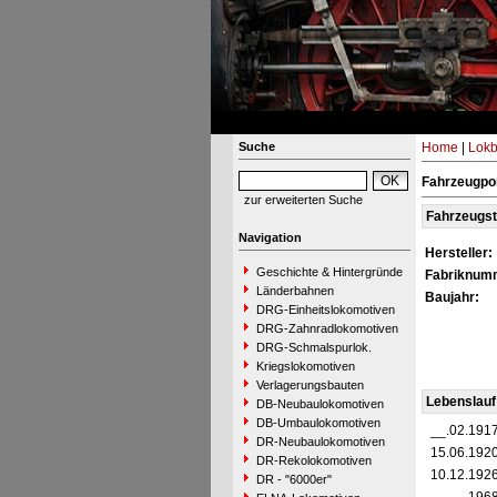
Suche
Home
|
Lokb
Fahrzeugpor
zur erweiterten Suche
Fahrzeugs
Navigation
Hersteller:
Geschichte & Hintergründe
Fabriknum
Länderbahnen
Baujahr:
DRG-Einheitslokomotiven
DRG-Zahnradlokomotiven
DRG-Schmalspurlok.
Kriegslokomotiven
Verlagerungsbauten
Lebenslauf
DB-Neubaulokomotiven
DB-Umbaulokomotiven
__.02.191
DR-Neubaulokomotiven
15.06.192
DR-Rekolokomotiven
10.12.192
DR - "6000er"