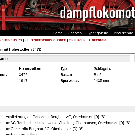
Home
Updates
Typengalerie
Mitwirkende
estandslisten
|
Grubenanschlussbahnen
|
Steinkohle
|
Concordia
trait Hohenzollern 3472
tamm
Hohenzollern
Typ:
Schlägel c
mer:
3472
Bauart:
B-n2t
1917
Spurweite:
1435 mm
7
Auslieferung an Concordia Bergbau-AG, Oberhausen [D] "6"
0
=> AG Rombacher Hüttenwerke, Abteilung Oberhausen, Oberhausen [D] "6"
6
=> Concordia Bergbau-AG, Oberhausen [D] "6"