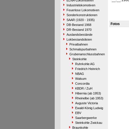
__.__.196
ELNA-Lokomotiven
Industrielokomotiven
Feuerlose Lokomotiven
Sonderkonstruktionen
SAAR (1920 - 1935)
Fotos
DB-Bestand 1968
DR-Bestand 1970
Auslandsbestände
Lokbestandslisten
Privatbahnen
Schmalspurbahnen
Grubenanschlussbahnen
Steinkohle
Ruhrkohle AG
Friedrich Heinrich
NBAG
Walsum
Concordia
KBDR / ZuH
Hibernia (ab 1953)
Rheinelbe (ab 1953)
Auguste Victoria
Ewald-König Ludwig
EBV
Saarbergwerke
Steinkohle Zwickau
Braunkohle