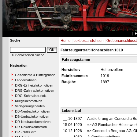
Suche
Home
|
Lokbestandslisten
|
Grubenanschluss
Fahrzeugportrait Hohenzollern 1019
zur erweiterten Suche
Fahrzeugstamm
Navigation
Hersteller:
Hohenzollern
Geschichte & Hintergründe
Fabriknummer:
1019
Länderbahnen
Baujahr:
1897
DRG-Einheitslokomotiven
DRG-Zahnradlokomotiven
DRG-Schmalspurlok.
Kriegslokomotiven
Verlagerungsbauten
Lebenslauf
DB-Neubaulokomotiven
DB-Umbaulokomotiven
__.10.1897
Auslieferung an Concordia B
DR-Neubaulokomotiven
15.06.1920
=> AG Rombacher Hüttenwerke
DR-Rekolokomotiven
10.12.1926
=> Concordia Bergbau-AG, O
DR - "6000er"