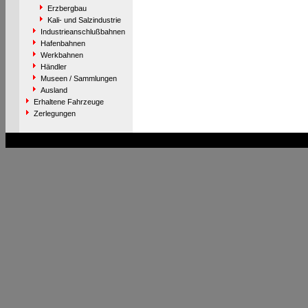
Erzbergbau
Kali- und Salzindustrie
Industrieanschlußbahnen
Hafenbahnen
Werkbahnen
Händler
Museen / Sammlungen
Ausland
Erhaltene Fahrzeuge
Zerlegungen