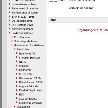
__.__.1963
Außerdienststellung
ELNA-Lokomotiven
Industrielokomotiven
Verbleib unbekannt
Feuerlose Lokomotiven
Sonderkonstruktionen
SAAR (1920 - 1935)
Fotos
DB-Bestand 1968
DR-Bestand 1970
Auslandsbestände
Ergänzungen zum Leb
Lokbestandslisten
Privatbahnen
Schmalspurbahnen
Grubenanschlussbahnen
Steinkohle
Ruhrkohle AG
Friedrich Heinrich
NBAG
Walsum
Concordia
KBDR / ZuH
Hibernia (ab 1953)
Rheinelbe (ab 1953)
Auguste Victoria
Ewald-König Ludwig
EBV
Saarbergwerke
Steinkohle Zwickau
Braunkohle