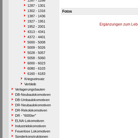
1267 - 1286
1287 - 1301
1302 - 1316
Fotos
1387 - 1436
1927 - 1951
Ergänzungen zum Leb
1952 - 2001
4313 - 4341
4372 - 4401
5000 - 5008
5009 - 5026
5028 - 5057
5058 - 5060
6000 - 6023
6080 - 6103
6160 - 6183
Kriegseinsatz
Verbleib
Verlagerungsbauten
DB-Neubaulokomotiven
DB-Umbaulokomotiven
DR-Neubaulokomotiven
DR-Rekolokomotiven
DR - "6000er"
ELNA-Lokomotiven
Industrielokomotiven
Feuerlose Lokomotiven
Sonderkonstruktionen