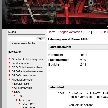
Suche
Home
|
Kriegslokomotiven
|
USA
|
S 100
|
Lief
Fahrzeugportrait Porter 7589
zur erweiterten Suche
Fahrzeugstamm
Navigation
Hersteller:
Porter
Geschichte & Hintergründe
Fabriknummer:
7589
Länderbahnen
Baujahr:
1943
DRG-Einheitslokomotiven
DRG-Zahnradlokomotiven
DRG-Schmalspurlok.
Kriegslokomotiven
Deutschland
Lebenslauf
Großbritannien
USA
__.__.1943
Auslieferung an USA/TC - Uni
S 100
[Einsatz vermutlich in den US
Lieferung
1252 - 1266
Verbleib unbekannt