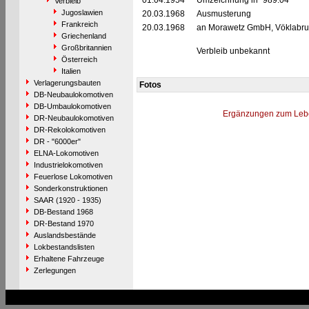
01.04.1954
Umzeichnung in "989.04"
Verbleib
Jugoslawien
20.03.1968
Ausmusterung
Frankreich
20.03.1968
an Morawetz GmbH, Vöklabru
Griechenland
Großbritannien
Verbleib unbekannt
Österreich
Italien
Verlagerungsbauten
Fotos
DB-Neubaulokomotiven
DB-Umbaulokomotiven
Ergänzungen zum Leb
DR-Neubaulokomotiven
DR-Rekolokomotiven
DR - "6000er"
ELNA-Lokomotiven
Industrielokomotiven
Feuerlose Lokomotiven
Sonderkonstruktionen
SAAR (1920 - 1935)
DB-Bestand 1968
DR-Bestand 1970
Auslandsbestände
Lokbestandslisten
Erhaltene Fahrzeuge
Zerlegungen