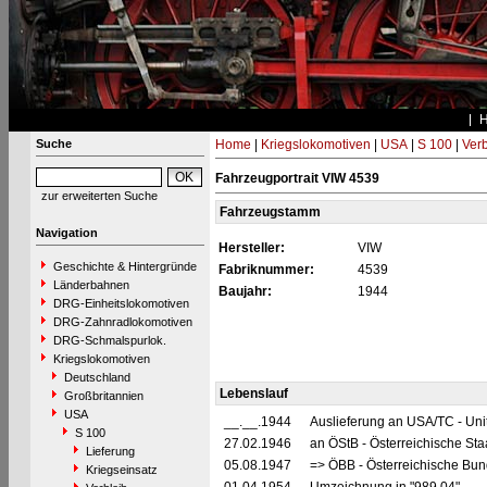
Suche
Home
|
Kriegslokomotiven
|
USA
|
S 100
|
Verb
Fahrzeugportrait VIW 4539
zur erweiterten Suche
Fahrzeugstamm
Navigation
Hersteller:
VIW
Geschichte & Hintergründe
Fabriknummer:
4539
Länderbahnen
Baujahr:
1944
DRG-Einheitslokomotiven
DRG-Zahnradlokomotiven
DRG-Schmalspurlok.
Kriegslokomotiven
Deutschland
Lebenslauf
Großbritannien
USA
__.__.1944
Auslieferung an USA/TC - Uni
S 100
27.02.1946
an ÖStB - Österreichische St
Lieferung
05.08.1947
=> ÖBB - Österreichische Bu
Kriegseinsatz