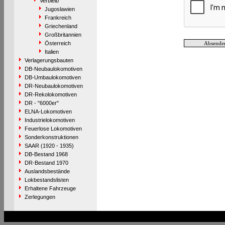
Verbleib
Jugoslawien
Frankreich
Griechenland
Großbritannien
Österreich
Italien
Verlagerungsbauten
DB-Neubaulokomotiven
DB-Umbaulokomotiven
DR-Neubaulokomotiven
DR-Rekolokomotiven
DR - "6000er"
ELNA-Lokomotiven
Industrielokomotiven
Feuerlose Lokomotiven
Sonderkonstruktionen
SAAR (1920 - 1935)
DB-Bestand 1968
DR-Bestand 1970
Auslandsbestände
Lokbestandslisten
Erhaltene Fahrzeuge
Zerlegungen