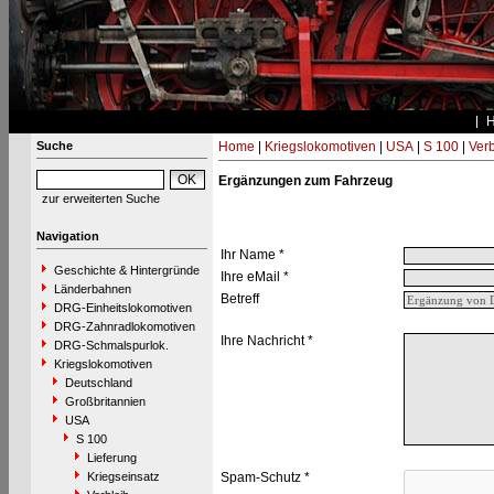
Suche
Home
|
Kriegslokomotiven
|
USA
|
S 100
|
Verb
Ergänzungen zum Fahrzeug
zur erweiterten Suche
Navigation
Ihr Name *
Geschichte & Hintergründe
Ihre eMail *
Länderbahnen
Betreff
DRG-Einheitslokomotiven
DRG-Zahnradlokomotiven
Ihre Nachricht *
DRG-Schmalspurlok.
Kriegslokomotiven
Deutschland
Großbritannien
USA
S 100
Lieferung
Kriegseinsatz
Spam-Schutz *