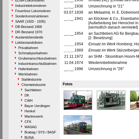
__.__.1936
Umbau [NL] [Einbau des Kesse
ELNA-Lokomotiven
Industrielokomotiven
__.__.1936
Umzeichnung in "21"
Feuerlose Lokomotiven
03.07.1939
an Metaalmij. H. E. Dotremont,
Sonderkonstruktionen
__.__.1941
an Klöckner & Co., Eisenbahn
SAAR (1920 - 1935)
[Aufarbeitung bei Henschel in
DB-Bestand 1968
[vermutlich danach vermietet]
DR-Bestand 1970
__.__.1954
an Sachtleben AG für Bergbau
Auslandsbestände
[2. Besetzung]
Lokbestandslisten
__.__.1954
Einsatz im Werk Homberg, Ho
Privatbahnen
__.__.1969
Einsatz im Werk Stürzelberger
Schmalspurbahnen
21.11.1972
an SHM - Stoomtram Hoorn-Med
Grubenanschlussbahnen
11.04.1974
Wiederinbetriebnahme
Industrieanschlußbahnen
__.__.1996
Umzeichnung in "26"
Hafenbahnen
Werkbahnen
Stahlindustrie
Fotos
Chemieindustrie
Sachtleben
DK
CWH
Bayer Uerdingen
Henkel
Martinswerk
CFK
WASAG
Brabag / SYS / BASF
BUNA