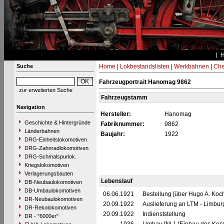
Suche
Home
|
Lokbestandslisten
|
Werkbahnen
|
Che
Fahrzeugportrait Hanomag 9862
zur erweiterten Suche
Fahrzeugstamm
Navigation
Hersteller:
Hanomag
Geschichte & Hintergründe
Fabriknummer:
9862
Länderbahnen
Baujahr:
1922
DRG-Einheitslokomotiven
DRG-Zahnradlokomotiven
DRG-Schmalspurlok.
Kriegslokomotiven
Verlagerungsbauten
Lebenslauf
DB-Neubaulokomotiven
DB-Umbaulokomotiven
06.06.1921
Bestellung [über Hugo A. Koc
DR-Neubaulokomotiven
20.09.1922
Auslieferung an LTM - Limbu
DR-Rekolokomotiven
20.09.1922
Indienststellung
DR - "6000er"