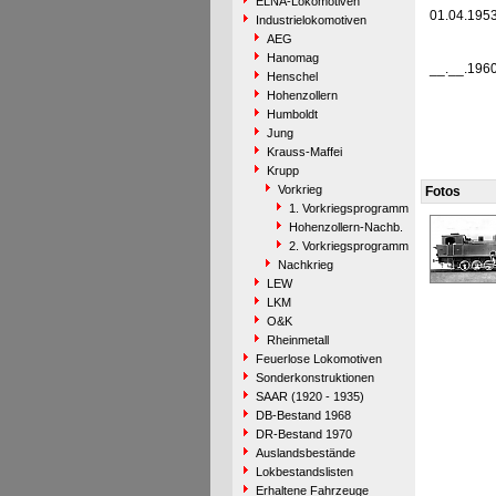
ELNA-Lokomotiven
01.04.195
Industrielokomotiven
AEG
Hanomag
__.__.196
Henschel
Hohenzollern
Humboldt
Jung
Krauss-Maffei
Krupp
Vorkrieg
Fotos
1. Vorkriegsprogramm
Hohenzollern-Nachb.
2. Vorkriegsprogramm
Nachkrieg
LEW
LKM
O&K
Rheinmetall
Feuerlose Lokomotiven
Sonderkonstruktionen
SAAR (1920 - 1935)
DB-Bestand 1968
DR-Bestand 1970
Auslandsbestände
Lokbestandslisten
Erhaltene Fahrzeuge