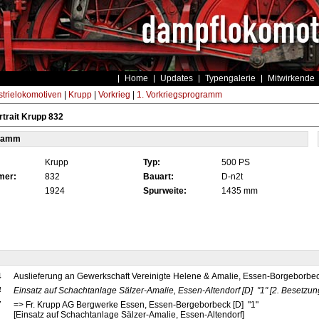
Home
Updates
Typengalerie
Mitwirkende
strielokomotiven
|
Krupp
|
Vorkrieg
|
1. Vorkriegsprogramm
trait Krupp 832
tamm
Krupp
Typ:
500 PS
mer:
832
Bauart:
D-n2t
1924
Spurweite:
1435 mm
4
Auslieferung an Gewerkschaft Vereinigte Helene & Amalie, Essen-Borgeborbeck
4
Einsatz auf Schachtanlage Sälzer-Amalie, Essen-Altendorf
[D]
"1"
[2. Besetzun
7
=> Fr. Krupp AG Bergwerke Essen, Essen-Bergeborbeck [D] "1"
[Einsatz auf Schachtanlage Sälzer-Amalie, Essen-Altendorf]