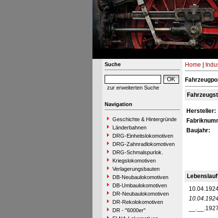
Suche
Home
|
Indu
Fahrzeugpor
zur erweiterten Suche
Fahrzeugs
Navigation
Hersteller:
Geschichte & Hintergründe
Fabriknum
Länderbahnen
Baujahr:
DRG-Einheitslokomotiven
DRG-Zahnradlokomotiven
DRG-Schmalspurlok.
Kriegslokomotiven
Verlagerungsbauten
Lebenslauf
DB-Neubaulokomotiven
DB-Umbaulokomotiven
10.04.192
DR-Neubaulokomotiven
10.04.192
DR-Rekolokomotiven
__.__.192
DR - "6000er"