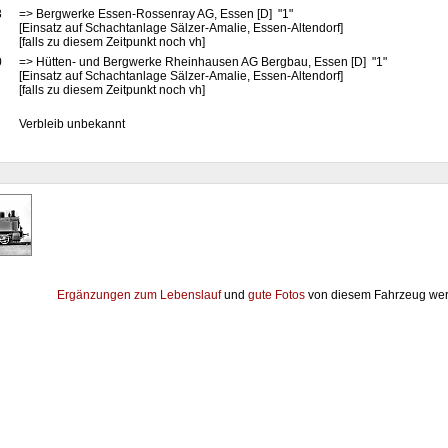
3
=> Bergwerke Essen-Rossenray AG, Essen [D] "1"
[Einsatz auf Schachtanlage Sälzer-Amalie, Essen-Altendorf]
[falls zu diesem Zeitpunkt noch vh]
0
=> Hütten- und Bergwerke Rheinhausen AG Bergbau, Essen [D] "1"
[Einsatz auf Schachtanlage Sälzer-Amalie, Essen-Altendorf]
[falls zu diesem Zeitpunkt noch vh]
Verbleib unbekannt
Ergänzungen zum Lebenslauf
und
gute Fotos
von diesem Fahrzeug wer