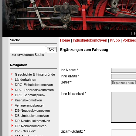
Suche
Home
|
Industrielokomotiven
|
Krupp
|
Vorkrie
Ergänzungen zum Fahrzeug
zur erweiterten Suche
Navigation
Ihr Name *
Geschichte & Hintergründe
Ihre eMail *
Länderbahnen
Betreff
DRG-Einheitslokomotiven
DRG-Zahnradlokomotiven
Ihre Nachricht *
DRG-Schmalspurlok.
Kriegslokomotiven
Verlagerungsbauten
DB-Neubaulokomotiven
DB-Umbaulokomotiven
DR-Neubaulokomotiven
DR-Rekolokomotiven
DR - "6000er"
Spam-Schutz *