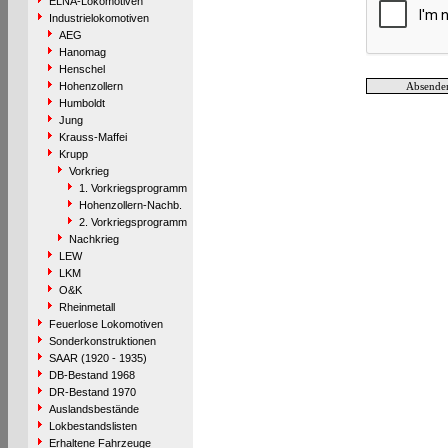
ELNA-Lokomotiven
Industrielokomotiven
AEG
Hanomag
Henschel
Hohenzollern
Humboldt
Jung
Krauss-Maffei
Krupp
Vorkrieg
1. Vorkriegsprogramm
Hohenzollern-Nachb.
2. Vorkriegsprogramm
Nachkrieg
LEW
LKM
O&K
Rheinmetall
Feuerlose Lokomotiven
Sonderkonstruktionen
SAAR (1920 - 1935)
DB-Bestand 1968
DR-Bestand 1970
Auslandsbestände
Lokbestandslisten
Erhaltene Fahrzeuge