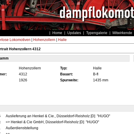
Home
Updates
Typengalerie
Mitwirkende
rlose Lokomotiven
|
Hohenzollern
|
Halle
trait Hohenzollern 4312
tamm
Hohenzollern
Typ:
Halle
mer:
4312
Bauart:
B-fl
1926
Spurweite:
1435 mm
6
Auslieferung an Henkel & Cie., Düsseldorf-Reisholz [D] "HUGO"
x
=> Henkel & Cie GmbH, Düsseldorf-Reisholz [D] "HUGO"
1
Außerdienststellung