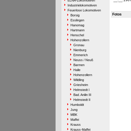
__.__.196
ELNA-Lokomotiven
Industrielokomotiven
Feuerlose Lokomotiven
Fotos
Borsig
Esslingen
Hanomag
Hartmann
Henschel
Hohenzollern
Gronau
Nienburg
Emmerich
Neuss / Neuß
Barmen
Halle
Hohenzollern
Wildling
Griesheim
Helmstedt I
Bad. Anilin III
Helmstedt II
Humboldt
Jung
MBK
Maffei
Krauss
Krauss-Maffei