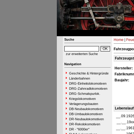
Suche
Home
|
Feue
Fahrzeugpor
zur erweiterten Suche
Fahrzeugs
Navigation
Hersteller:
Geschichte & Hintergründe
Fabriknum
Länderbahnen
Baujahr:
DRG-Einheitslokomotiven
DRG-Zahnradlokomotiven
DRG-Schmalspurlok.
Kriegslokomotiven
Verlagerungsbauten
Lebenslauf
DB-Neubaulokomotiven
DB-Umbaulokomotiven
__.09.192
DR-Neubaulokomotiven
__.__.19x
DR-Rekolokomotiven
__.__.196
DR - "6000er"