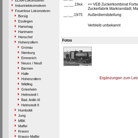
ELNA-Lokomotiven
__.__.19xx
=> VEB Zuckerkombinat Fortschr
Industrielokomotiven
Zuckerfabrik Markranstädt, Ma
Feuerlose Lokomotiven
__.__.1975
Außerdienststellung
Borsig
Esslingen
Verbleib unbekannt
Hanomag
Hartmann
Henschel
Fotos
Hohenzollern
Gronau
Nienburg
Emmerich
Neuss / Neuß
Barmen
Halle
Ergänzungen zum Leb
Hohenzollern
Wildling
Griesheim
Helmstedt I
Bad. Anilin III
Helmstedt II
Humboldt
Jung
MBK
Maffei
Krauss
Krauss-Maffei