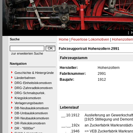
Suche
Home
|
Feuerlose Lokomotiven
|
Hohenzoller
Fahrzeugportrait Hohenzollern 2991
zur erweiterten Suche
Fahrzeugstamm
Navigation
Hersteller:
Hohenzollern
Geschichte & Hintergründe
Fabriknummer:
2991
Länderbahnen
Baujahr:
1912
DRG-Einheitslokomotiven
DRG-Zahnradlokomotiven
DRG-Schmalspurlok.
Kriegslokomotiven
Verlagerungsbauten
Lebenslauf
DB-Neubaulokomotiven
DB-Umbaulokomotiven
__.10.1912
Auslieferung an Gewerkschaft 
DR-Neubaulokomotiven
[1925 Stilllegung und Demon
DR-Rekolokomotiven
__.__.192x
an Zuckerfabrik Markranstädt A
DR - "6000er"
__.__.1946
=> VEB Zuckerfabrik Markrans