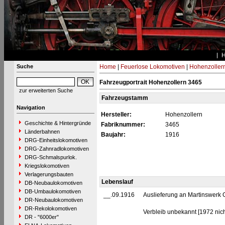
Suche
Home
|
Feuerlose Lokomotiven
|
Hohenzoller
Fahrzeugportrait Hohenzollern 3465
zur erweiterten Suche
Fahrzeugstamm
Navigation
Hersteller:
Hohenzollern
Geschichte & Hintergründe
Fabriknummer:
3465
Länderbahnen
Baujahr:
1916
DRG-Einheitslokomotiven
DRG-Zahnradlokomotiven
DRG-Schmalspurlok.
Kriegslokomotiven
Verlagerungsbauten
Lebenslauf
DB-Neubaulokomotiven
DB-Umbaulokomotiven
__.09.1916
Auslieferung an Martinswerk 
DR-Neubaulokomotiven
DR-Rekolokomotiven
Verbleib unbekannt [1972 nich
DR - "6000er"