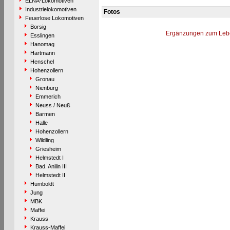
ELNA-Lokomotiven
Industrielokomotiven
Fotos
Feuerlose Lokomotiven
Borsig
Ergänzungen zum Leb
Esslingen
Hanomag
Hartmann
Henschel
Hohenzollern
Gronau
Nienburg
Emmerich
Neuss / Neuß
Barmen
Halle
Hohenzollern
Wildling
Griesheim
Helmstedt I
Bad. Anilin III
Helmstedt II
Humboldt
Jung
MBK
Maffei
Krauss
Krauss-Maffei