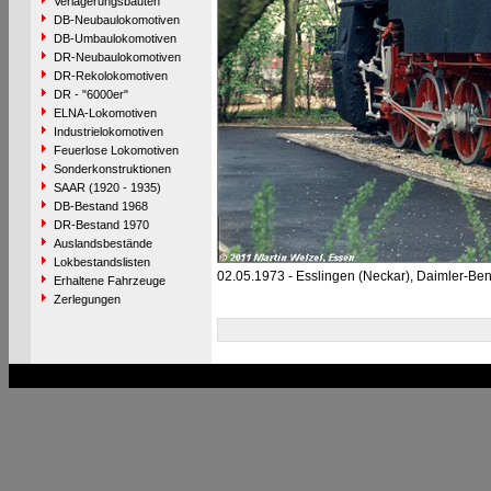
Verlagerungsbauten
DB-Neubaulokomotiven
DB-Umbaulokomotiven
DR-Neubaulokomotiven
DR-Rekolokomotiven
DR - "6000er"
ELNA-Lokomotiven
Industrielokomotiven
Feuerlose Lokomotiven
Sonderkonstruktionen
SAAR (1920 - 1935)
DB-Bestand 1968
DR-Bestand 1970
Auslandsbestände
Lokbestandslisten
02.05.1973 - Esslingen (Neckar), Daimler-Be
Erhaltene Fahrzeuge
Zerlegungen