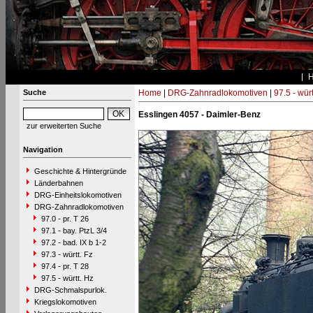
Suche
Home
|
DRG-Zahnradlokomotiven
|
97.5 - würt
Esslingen 4057 - Daimler-Benz
zur erweiterten Suche
Navigation
Geschichte & Hintergründe
Länderbahnen
DRG-Einheitslokomotiven
DRG-Zahnradlokomotiven
97.0 - pr. T 26
97.1 - bay. PtzL 3/4
97.2 - bad. IX b 1-2
97.3 - württ. Fz
97.4 - pr. T 28
97.5 - württ. Hz
DRG-Schmalspurlok.
Kriegslokomotiven