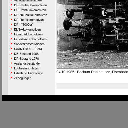
Verlagerungsbauten
DB-Neubaulokomotiven
DB-Umbaulokomotiven
DR-Neubaulokomotiven
DR-Rekolokomotiven
DR - "6000er"
ELNA-Lokomotiven
Industrielokomotiven
Feuerlose Lokomotiven
Sonderkonstruktionen
SAAR (1920 - 1935)
DB-Bestand 1968
DR-Bestand 1970
Auslandsbestände
Lokbestandslisten
04.10.1985 - Bochum-Dahlhausen, Eisenba
Erhaltene Fahrzeuge
Zerlegungen