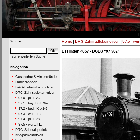
Suche
Home
|
DRG-Zahnradlokomotiven
|
97.5 - würt
Esslingen 4057 - DGEG "97 502"
zur erweiterten Suche
Navigation
Geschichte & Hintergründe
Länderbahnen
DRG-Einheitslokomotiven
DRG-Zahnradlokomotiven
97.0 - pr. T 26
97.1 - bay. PtzL 3/4
97.2 - bad. IX b 1-2
97.3 - württ. Fz
97.4 - pr. T 28
97.5 - württ. Hz
DRG-Schmalspurlok.
Kriegslokomotiven