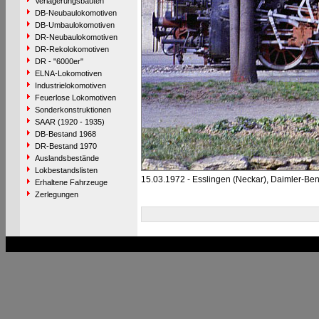
Verlagerungsbauten
DB-Neubaulokomotiven
DB-Umbaulokomotiven
DR-Neubaulokomotiven
DR-Rekolokomotiven
DR - "6000er"
ELNA-Lokomotiven
Industrielokomotiven
Feuerlose Lokomotiven
Sonderkonstruktionen
SAAR (1920 - 1935)
DB-Bestand 1968
DR-Bestand 1970
Auslandsbestände
Lokbestandslisten
15.03.1972 - Esslingen (Neckar), Daimler-Be
Erhaltene Fahrzeuge
Zerlegungen