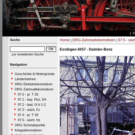
Suche
Home
|
DRG-Zahnradlokomotiven
|
97.5 - würt
Esslingen 4057 - Daimler-Benz
zur erweiterten Suche
Navigation
Geschichte & Hintergründe
Länderbahnen
DRG-Einheitslokomotiven
DRG-Zahnradlokomotiven
97.0 - pr. T 26
97.1 - bay. PtzL 3/4
97.2 - bad. IX b 1-2
97.3 - württ. Fz
97.4 - pr. T 28
97.5 - württ. Hz
DRG-Schmalspurlok.
Kriegslokomotiven