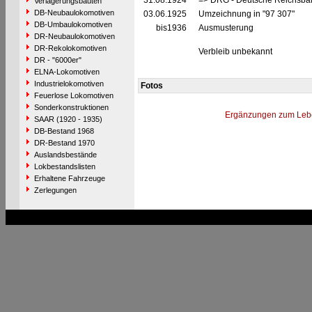
31.08.1924
=> DRG - Deutsche Reichsbah
Verlagerungsbauten
DB-Neubaulokomotiven
03.06.1925
Umzeichnung in "97 307"
DB-Umbaulokomotiven
bis1936
Ausmusterung
DR-Neubaulokomotiven
DR-Rekolokomotiven
Verbleib unbekannt
DR - "6000er"
ELNA-Lokomotiven
Industrielokomotiven
Fotos
Feuerlose Lokomotiven
Sonderkonstruktionen
Ergänzungen zum Leb
SAAR (1920 - 1935)
DB-Bestand 1968
DR-Bestand 1970
Auslandsbestände
Lokbestandslisten
Erhaltene Fahrzeuge
Zerlegungen