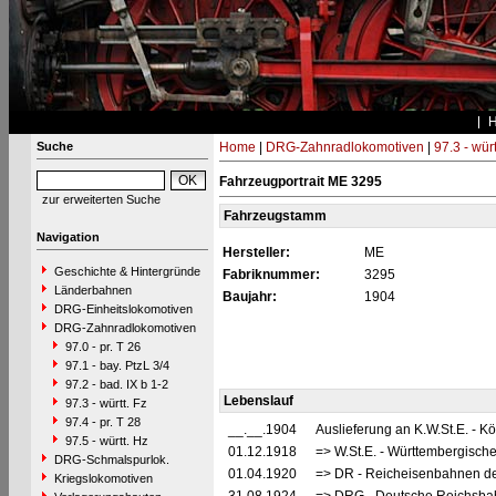
Suche
Home
|
DRG-Zahnradlokomotiven
|
97.3 - würt
Fahrzeugportrait ME 3295
zur erweiterten Suche
Fahrzeugstamm
Navigation
Hersteller:
ME
Geschichte & Hintergründe
Fabriknummer:
3295
Länderbahnen
Baujahr:
1904
DRG-Einheitslokomotiven
DRG-Zahnradlokomotiven
97.0 - pr. T 26
97.1 - bay. PtzL 3/4
97.2 - bad. IX b 1-2
Lebenslauf
97.3 - württ. Fz
97.4 - pr. T 28
__.__.1904
Auslieferung an K.W.St.E. - 
97.5 - württ. Hz
01.12.1918
=> W.St.E. - Württembergisch
DRG-Schmalspurlok.
01.04.1920
=> DR - Reicheisenbahnen de
Kriegslokomotiven