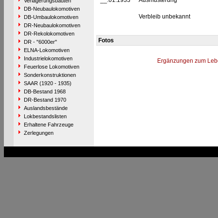
__.01.1933
Ausmusterung
Verlagerungsbauten
DB-Neubaulokomotiven
Verbleib unbekannt
DB-Umbaulokomotiven
DR-Neubaulokomotiven
DR-Rekolokomotiven
Fotos
DR - "6000er"
ELNA-Lokomotiven
Industrielokomotiven
Ergänzungen zum Leb
Feuerlose Lokomotiven
Sonderkonstruktionen
SAAR (1920 - 1935)
DB-Bestand 1968
DR-Bestand 1970
Auslandsbestände
Lokbestandslisten
Erhaltene Fahrzeuge
Zerlegungen