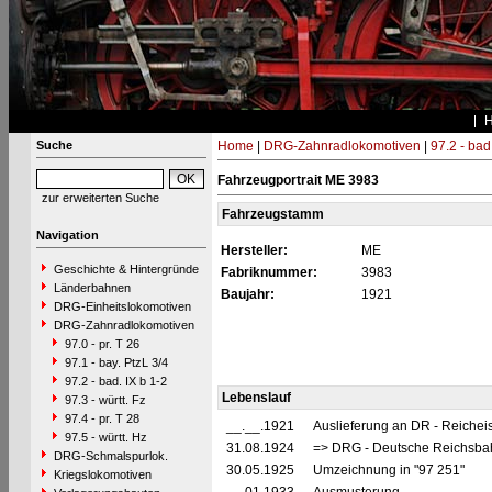
Suche
Home
|
DRG-Zahnradlokomotiven
|
97.2 - bad
Fahrzeugportrait ME 3983
zur erweiterten Suche
Fahrzeugstamm
Navigation
Hersteller:
ME
Geschichte & Hintergründe
Fabriknummer:
3983
Länderbahnen
Baujahr:
1921
DRG-Einheitslokomotiven
DRG-Zahnradlokomotiven
97.0 - pr. T 26
97.1 - bay. PtzL 3/4
97.2 - bad. IX b 1-2
Lebenslauf
97.3 - württ. Fz
97.4 - pr. T 28
__.__.1921
Auslieferung an DR - Reiche
97.5 - württ. Hz
31.08.1924
=> DRG - Deutsche Reichsbahn
DRG-Schmalspurlok.
30.05.1925
Umzeichnung in "97 251"
Kriegslokomotiven