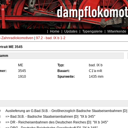
Home
Updates
Typengalerie
Mitwirkende
Zahnradlokomotiven
|
97.2 - bad. IX b 1-2
trait ME 3545
tamm
ME
Typ:
bad. IX b
mer:
3545
Bauart:
C1'a-n4t
1910
Spurweite:
1435 mm
0
Auslieferung an G.Bad.St.B. - Großherzoglich Badische Staatseisenbahnen [D]
8
=> Bad.St.B. - Badische Staatseisenbahnen [D] "IX b 345"
0
=> DR - Reicheisenbahnen des Deutschen Reiches [D] "IX b 345"