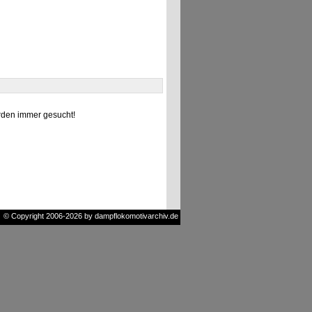
den immer gesucht!
© Copyright 2006-2026 by dampflokomotivarchiv.de