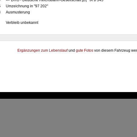
4
=> DRG - Deutsche Reichsbahn-Gesellschaft [D] "IX b 345"
5
Umzeichnung in "97 202"
3
Ausmusterung
Verbleib unbekannt
Ergänzungen zum Lebenslauf
und
gute Fotos
von diesem Fahrzeug wer