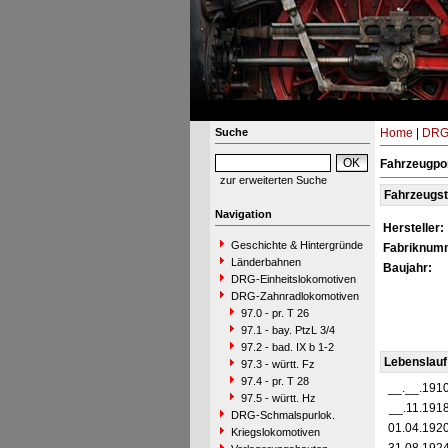
Suche
Home
|
DRG-
Fahrzeugpor
zur erweiterten Suche
Fahrzeugs
Navigation
Hersteller:
Geschichte & Hintergründe
Fabriknum
Länderbahnen
Baujahr:
DRG-Einheitslokomotiven
DRG-Zahnradlokomotiven
97.0 - pr. T 26
97.1 - bay. PtzL 3/4
97.2 - bad. IX b 1-2
Lebenslauf
97.3 - württ. Fz
97.4 - pr. T 28
__.__.191
97.5 - württ. Hz
__.11.191
DRG-Schmalspurlok.
01.04.192
Kriegslokomotiven