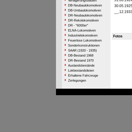
31.08.192
Verlagerungsbauten
DB-Neubaulokomotiven
30.05.192
DB-Umbaulokomotiven
__.12.193
DR-Neubaulokomotiven
DR-Rekolokomotiven
DR - "6000er"
ELNA-Lokomotiven
Industrielokomotiven
Fotos
Feuerlose Lokomotiven
Sonderkonstruktionen
SAAR (1920 - 1935)
DB-Bestand 1968
DR-Bestand 1970
Auslandsbestände
Lokbestandslisten
Erhaltene Fahrzeuge
Zerlegungen