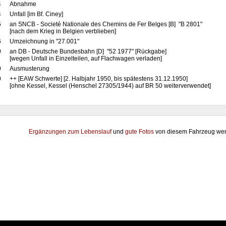
4
Abnahme
4
Unfall [im Bf. Ciney]
5
an SNCB - Societé Nationale des Chemins de Fer Belges [B] "B 2801"
[nach dem Krieg in Belgien verblieben]
6
Umzeichnung in "27.001"
0
an DB - Deutsche Bundesbahn [D] "52 1977" [Rückgabe]
[wegen Unfall in Einzelteilen, auf Flachwagen verladen]
0
Ausmusterung
0
++ [EAW Schwerte] [2. Halbjahr 1950, bis spätestens 31.12.1950]
[ohne Kessel, Kessel (Henschel 27305/1944) auf BR 50 weiterverwendet]
Ergänzungen zum Lebenslauf
und
gute Fotos
von diesem Fahrzeug wer