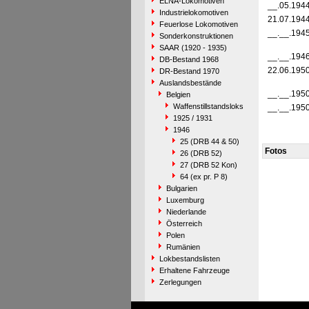
ELNA-Lokomotiven
__.05.194
Industrielokomotiven
21.07.194
Feuerlose Lokomotiven
__.__.194
Sonderkonstruktionen
SAAR (1920 - 1935)
__.__.194
DB-Bestand 1968
22.06.195
DR-Bestand 1970
Auslandsbestände
__.__.195
Belgien
Waffenstillstandsloks
__.__.195
1925 / 1931
1946
25 (DRB 44 & 50)
Fotos
26 (DRB 52)
27 (DRB 52 Kon)
64 (ex pr. P 8)
Bulgarien
Luxemburg
Niederlande
Österreich
Polen
Rumänien
Lokbestandslisten
Erhaltene Fahrzeuge
Zerlegungen