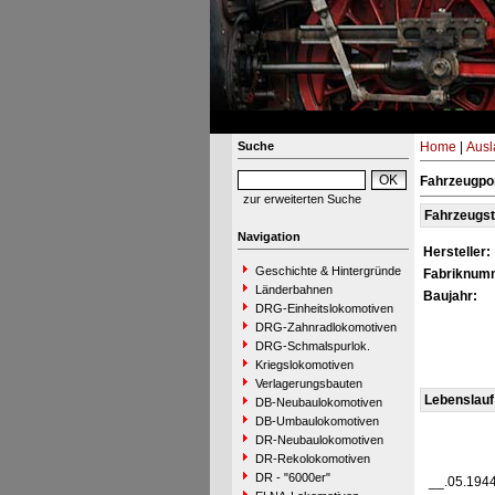
Suche
Home
|
Ausl
Fahrzeugpor
zur erweiterten Suche
Fahrzeugs
Navigation
Hersteller:
Geschichte & Hintergründe
Fabriknum
Länderbahnen
Baujahr:
DRG-Einheitslokomotiven
DRG-Zahnradlokomotiven
DRG-Schmalspurlok.
Kriegslokomotiven
Verlagerungsbauten
Lebenslauf
DB-Neubaulokomotiven
DB-Umbaulokomotiven
DR-Neubaulokomotiven
DR-Rekolokomotiven
DR - "6000er"
__.05.194