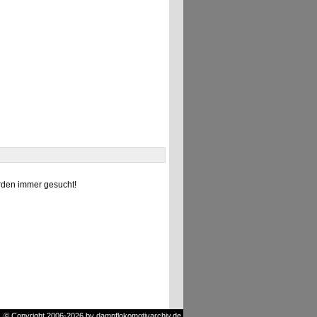
den immer gesucht!
© Copyright 2006-2026 by dampflokomotivarchiv.de