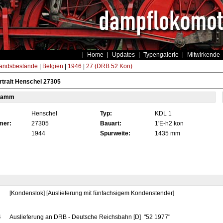
Home
Updates
Typengalerie
Mitwirkende
andsbestände
|
Belgien
|
1946
|
27 (DRB 52 Kon)
trait Henschel 27305
tamm
Henschel
Typ:
KDL 1
mer:
27305
Bauart:
1'E-h2 kon
1944
Spurweite:
1435 mm
[Kondenslok] [Auslieferung mit fünfachsigem Kondenstender]
4
Auslieferung an DRB - Deutsche Reichsbahn [D] "52 1977"